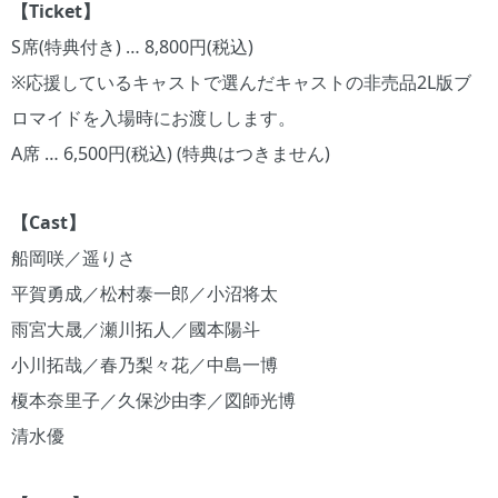
【Ticket】
S席(特典付き) … 8,800円(税込)
※応援しているキャストで選んだキャストの非売品2L版ブ
ロマイドを入場時にお渡しします。
A席 … 6,500円(税込) (特典はつきません)
【Cast】
船岡咲／遥りさ
平賀勇成／松村泰一郎／小沼将太
雨宮大晟／瀬川拓人／國本陽斗
小川拓哉／春乃梨々花／中島一博
榎本奈里子／久保沙由李／図師光博
清水優