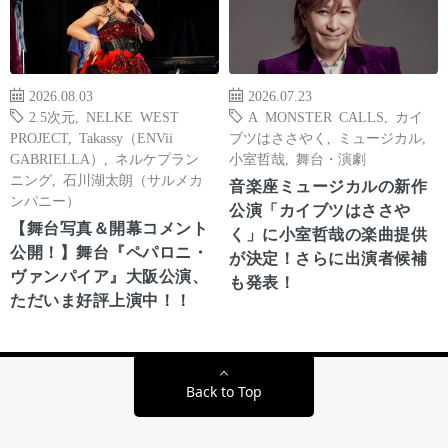
2026.08.03
2026.07.23
2.5次元
,
NELKE WEST
A MONSTER CALLS
,
カイ
PROJECT
,
Takassy（ENVii
ブツはささやく
,
ミュージカル
,
GABRIELLA）
,
ネルケプラン
小室哲哉
,
舞台・演劇
ニング
,
石川湖太朗（サルメカ
音楽座ミュージカルの新作
ンパニー）
公演「カイブツはささや
【舞台写真＆開幕コメント
く」に小室哲哉の楽曲提供
公開！】舞台『ペパロニ・
が決定！さらに出演者候補
ヴァンパイア』大阪公演、
も発表！
ただいま好評上演中！！
Back to Top