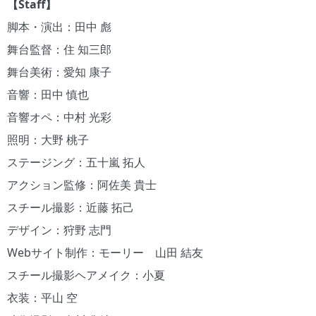
【Staff】
脚本・演出：田中 彪
舞台監督：住 知三郎
舞台美術：愛知 康子
音響：田中 慎也
音響オペ：中村 光彩
照明：大野 桃子
ステージング：五十嵐 拓人
アクション監修：阿佐美 貴士
スチール撮影：近藤 拓己
デザイン：狩野 志門
Webサイト制作：モーリー 山田 結友
スチール撮影ヘアメイク：小夏
衣装：平山 空