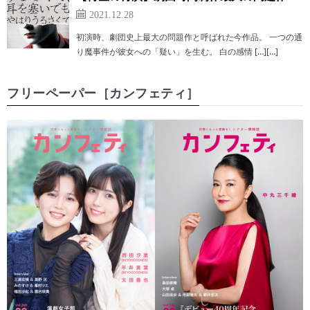
2021.12.28
初演時、劇団史上最大の問題作と呼ばれた今作品。 一つの通
り魔事件が彼女への「疑い」を生む。 白の感情 […][…]
フリーペーパー［カンフェティ］