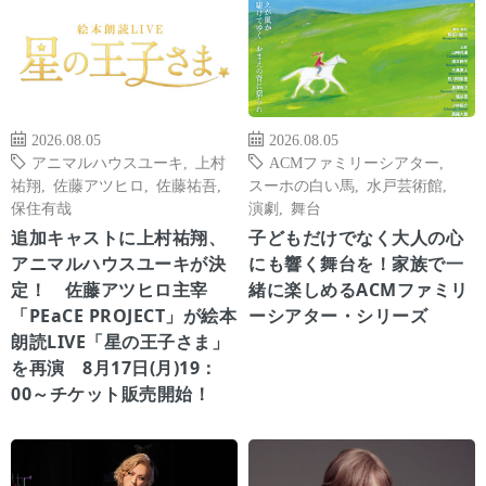
2026.08.05
2026.08.05
アニマルハウスユーキ
,
上村
ACMファミリーシアター
,
祐翔
,
佐藤アツヒロ
,
佐藤祐吾
,
スーホの白い馬
,
水戸芸術館
,
保住有哉
演劇
,
舞台
追加キャストに上村祐翔、
子どもだけでなく大人の心
アニマルハウスユーキが決
にも響く舞台を！家族で一
定！ 佐藤アツヒロ主宰
緒に楽しめるACMファミリ
「PEaCE PROJECT」が絵本
ーシアター・シリーズ
朗読LIVE「星の王子さま」
を再演 8月17日(月)19：
00～チケット販売開始！