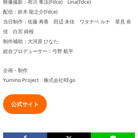
映像撮影：布川 隼汰(Fdce) Lina(Fdce)
配信：鈴木 龍之介(Fdce)
当日制作：佐藤 寿香 田辺 未佳 ワタナベ ルナ 星見 奈
佳 白宮 綺桜
制作補助：大河原 ひなた
総合プロデューサー：弓野 航平
企画・制作
Yumino Project 株式会社REgo
公式サイト