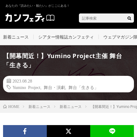
あなたの『読みたい・観たい』がここにある！
新着ニュース
シアター情報誌カンフェティ
ウェブマガジン
【開幕間近！】Yumino Project主催 舞台
「生きる」
2023.08.28
Yumino Project
,
舞台・演劇
,
舞台「生きる」
新着ニュース
新着ニュース
【開幕間近！】Yumino Pr
HOME