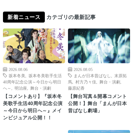
新着ニュース
カテゴリの最新記事
2026.08.06
2026.08.05
坂本冬美
,
坂本冬美歌手生活
まんが日本昔ばなし
,
末原拓
40周年記念公演～今日から明日
馬
,
村方乃々佳
,
舞台・演劇
,
へ～
,
明治座
,
舞台・演劇
藤原紀香
【コメントあり】『坂本冬
【舞台写真＆開幕コメント
美歌手生活40周年記念公演
公開！】舞台「まんが日本
～今日から明日へ～』メイ
昔ばなし劇場」
ンビジュアル公開！！