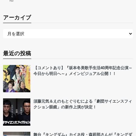
アーカイブ
最近の投稿
【コメントあり】『坂本冬美歌手生活40周年記念公演～
今日から明日へ～』メインビジュアル公開！！
須藤元気＆えのもとぐりむによる「劇団サイエンスフィ
クション眼鏡」の新作上演が決定！
舞台『キングダム』カイネ役・森莉那さんが『キングダ