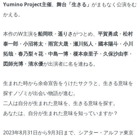
Yumino Project主催
、
舞台「生きる」
がまもなく公演をむ
かえる。
本作のW主演を
船岡咲
・
遥りさ
がつとめ、
平賀勇成
・
松村
泰一郎
・
小沼将太
・
雨宮大晟
・
瀬川拓人
・
國本陽斗
・
小川
拓哉
・
春乃梨々花
・
中島一博
・
榎本奈里子
・
久保沙由李
・
図師光博
・
清水優
が出演者に名を連ねる。
生まれた時から余命宣告をうけたサクラと、生きる意味を
探すノゾミが出会い物語が進む。
二人は自分が生まれた意味を、生きる意味を探す。
あなたは、自分が生まれた意味を知っていますか？
2023年8月31日から9月3日まで、シアター・アルファ東京