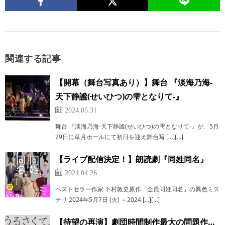
関連する記事
【開幕（舞台写真あり）】舞台 『淡海乃海-
天下静謐(せいひつ)の雫となりて-』
2024.05.31
舞台 『淡海乃海-天下静謐(せいひつ)の雫となりて-』が、5月
29日に草月ホールにて初日を迎え舞台写 […][…]
【ライブ配信決定！】朗読劇『同姓同名』
2024.04.26
ベストセラー作家 下村敦史原作「全員同姓同名」の異色ミス
テリ 2024年5月7日 (火) ～2024 […][…]
【待望の再演】劇団時間制作最大の問題作…