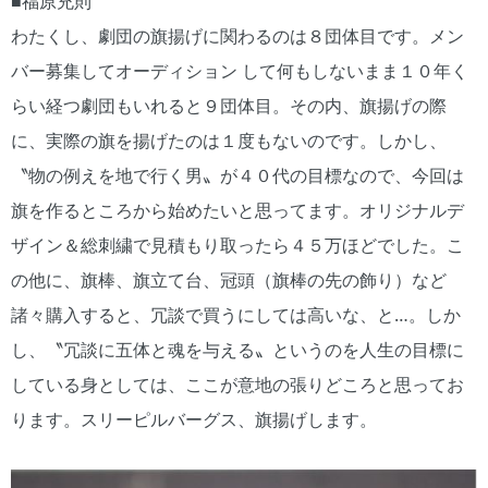
■福原充則
わたくし、劇団の旗揚げに関わるのは８団体目です。メン
バー募集してオーディション して何もしないまま１０年く
らい経つ劇団もいれると９団体目。その内、旗揚げの際
に、実際の旗を揚げたのは１度もないのです。しかし、
〝物の例えを地で行く男〟が４０代の目標なので、今回は
旗を作るところから始めたいと思ってます。オリジナルデ
ザイン＆総刺繍で見積もり取ったら４５万ほどでした。こ
の他に、旗棒、旗立て台、冠頭（旗棒の先の飾り）など
諸々購入すると、冗談で買うにしては高いな、と…。しか
し、〝冗談に五体と魂を与える〟というのを人生の目標に
している身としては、ここが意地の張りどころと思ってお
ります。スリーピルバーグス、旗揚げします。