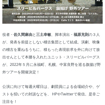
役者・
佐久間麻由
と
三土幸敏
、脚本演出・
福原充則
の３人
が、発表を前提としない稽古集団として結成。演劇、映像
の稽古を重ねるうちに、積もった表現欲求を外に向けて放
出せんとして本腰を入れたユニット・スリーピルバーグス
が、2022年５月に永福町、札幌、中富良野を巡る旗揚げ野
外ツアーを開催決定！
公演に向けて毎週火曜日は、劇団員による会場紹介や、ゲ
ストを招いての対談などを、 HPやTwitterで発信。是非ご
注目を！