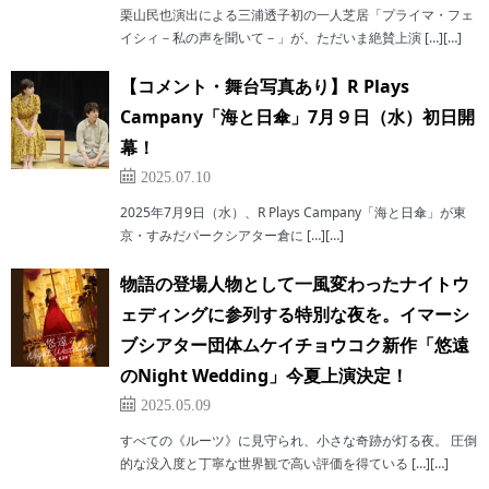
栗山民也演出による三浦透子初の一人芝居「プライマ・フェ
イシィ－私の声を聞いて－」が、ただいま絶賛上演 […][…]
【コメント・舞台写真あり】R Plays
Campany「海と日傘」7月９日（水）初日開
幕！
2025.07.10
2025年7月9日（水）、R Plays Campany「海と日傘」が東
京・すみだパークシアター倉に […][…]
物語の登場人物として一風変わったナイトウ
ェディングに参列する特別な夜を。イマーシ
ブシアター団体ムケイチョウコク新作「悠遠
のNight Wedding」今夏上演決定！
2025.05.09
すべての《ルーツ》に見守られ、小さな奇跡が灯る夜。 圧倒
的な没入度と丁寧な世界観で高い評価を得ている […][…]