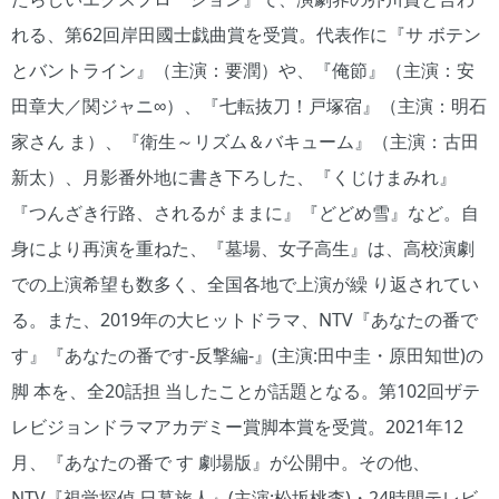
れる、第62回岸田國士戯曲賞を受賞。代表作に『サ ボテン
とバントライン』（主演：要潤）や、『俺節』（主演：安
田章大／関ジャニ∞）、『七転抜刀！戸塚宿』（主演：明石
家さん ま）、『衛生～リズム＆バキューム』（主演：古田
新太）、月影番外地に書き下ろした、『くじけまみれ』
『つんざき行路、されるが ままに』『どどめ雪』など。自
身により再演を重ねた、『墓場、女子高生』は、高校演劇
での上演希望も数多く、全国各地で上演が繰 り返されてい
る。また、2019年の大ヒットドラマ、NTV『あなたの番で
す』『あなたの番です-反撃編-』(主演:田中圭・原田知世)の
脚 本を、全20話担 当したことが話題となる。第102回ザテ
レビジョンドラマアカデミー賞脚本賞を受賞。2021年12
月、『あなたの番で す 劇場版』が公開中。その他、
NTV『視覚探偵 日暮旅人』(主演:松坂桃李)・24時間テレビ