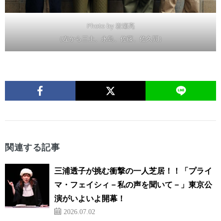
Photo by 岩瀬亮
（左から三土、永島、佐藤、佐久間）
関連する記事
三浦透子が挑む衝撃の一人芝居！！「プライ
マ・フェイシィ－私の声を聞いて－」東京公
演がいよいよ開幕！
2026.07.02