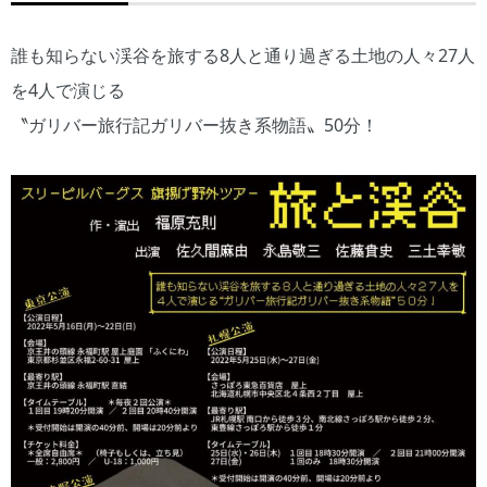
誰も知らない渓谷を旅する8人と通り過ぎる土地の人々27人
を4人で演じる
〝ガリバー旅行記ガリバー抜き系物語〟50分！