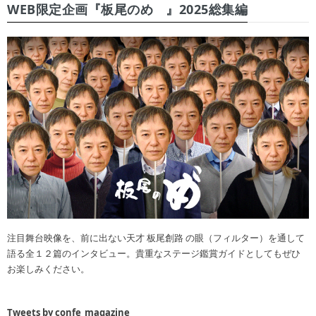
WEB限定企画『板尾のめ゙』2025総集編
注目舞台映像を、前に出ない天才 板尾創路 の眼（フィルター）を通して
語る全１２篇のインタビュー。貴重なステージ鑑賞ガイドとしてもぜひ
お楽しみください。
Tweets by confe_magazine