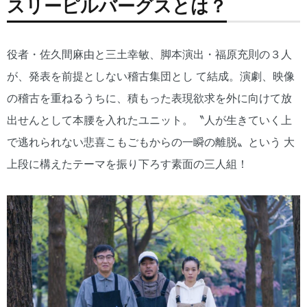
スリーピルバーグスとは？
役者・佐久間麻由と三土幸敏、脚本演出・福原充則の３人
が、発表を前提としない稽古集団とし て結成。演劇、映像
の稽古を重ねるうちに、積もった表現欲求を外に向けて放
出せんとして本腰を入れたユニット。〝人が生きていく上
で逃れられない悲喜こもごもからの一瞬の離脱〟という 大
上段に構えたテーマを振り下ろす素面の三人組！