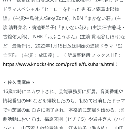
ドラマスペシャル『ヒーローを作った男 石ノ森章太郎物
語』 (主演:中島健人/Sexy Zone)、NBN『まかない荘』(主
演:清野菜名・菊池亜希子)『まかない荘2』(主演:三吉彩花・
古舘佑太郎)、 NHK『おふこうさん』(主演:貫地谷しほり)な
ど。最新作は、2022年1月15日放送開始の連続ドラマ『逃
亡医F』（主演： 成田凌）。〈 所属事務所 ノックス HP :
https://www.knocks-inc.com/proﬁle/fukuhara.html
〉
＜佐久間麻由＞
16歳の時にスカウトされ、芸能事務所に所属。音楽番組や
情報番組のMCなどを経験したのち、初めて出演したドラマ
でお芝居の面 白さに魅了され、本格的に芝居を始める。演
劇活動においては、福原充則（ピチチ5）や岩井秀人（ハイ
バイ）、山下澄人や飴屋法 水、江本純子（毛皮族）、山田