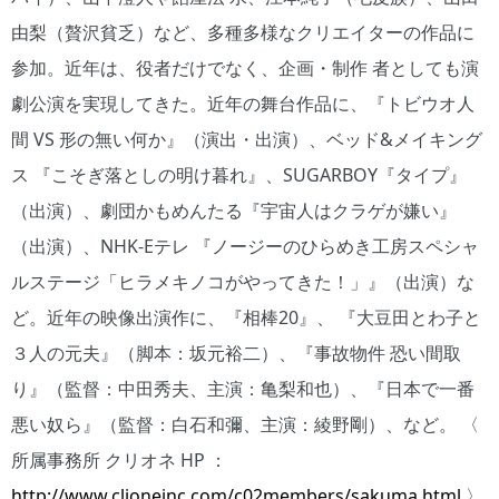
由梨（贅沢貧乏）など、多種多様なクリエイターの作品に
参加。近年は、役者だけでなく、企画・制作 者としても演
劇公演を実現してきた。近年の舞台作品に、『トビウオ人
間 VS 形の無い何か』（演出・出演）、ベッド&メイキング
ス 『こそぎ落としの明け暮れ』、SUGARBOY『タイプ』
（出演）、劇団かもめんたる『宇宙人はクラゲが嫌い』
（出演）、NHK-Eテレ 『ノージーのひらめき工房スペシャ
ルステージ「ヒラメキノコがやってきた！」』（出演）な
ど。近年の映像出演作に、『相棒20』、 『大豆田とわ子と
３人の元夫』（脚本：坂元裕二）、『事故物件 恐い間取
り』（監督：中田秀夫、主演：亀梨和也）、『日本で一番
悪い奴ら』（監督：白石和彌、主演：綾野剛）、など。 〈
所属事務所 クリオネ HP ：
http://www.clioneinc.com/c02members/sakuma.html
〉