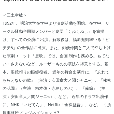
＜三土幸敏＞
1992年、明治大学在学中より演劇活動を開始。在学中、サ
ークル騒動舎同期メンバーと劇団「くねくねし」を旗揚
げ、すべての公演に 出演。解散後は、福原充則率いる「ピ
チチ5」の全作品に出演。また、俳優仲間と二人で立ち上げ
た演劇ユニット「息吹」では、企画 制作も務める。もてな
い・さえないなど、ルーザーものの演技を得意とする。基
本、眼鏡頼りの眼鏡役者。 近年の舞台出演作に、『忘れて
もらえないの歌』（主演：安田章大／関ジャニ∞）、『秘密
の花園』（主演：柄本佑・寺島しのぶ）、 『俺節』（主
演：安田章大／関ジャニ∞）、など。 近年のドラマ出演作
に、NHK『いだてん』、Netﬂix『全裸監督』、など。 〈 所
属事務所 イマジネイション HP ：