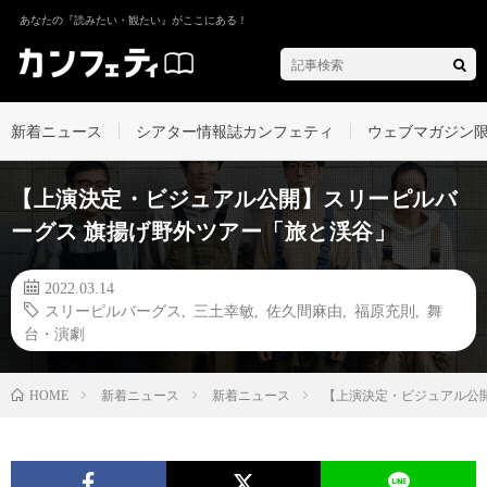
あなたの『読みたい・観たい』がここにある！
新着ニュース
シアター情報誌カンフェティ
ウェブマガジン
【上演決定・ビジュアル公開】スリーピルバ
ーグス 旗揚げ野外ツアー「旅と渓谷」
2022.03.14
スリーピルバーグス
,
三土幸敏
,
佐久間麻由
,
福原充則
,
舞
台・演劇
新着ニュース
新着ニュース
【上演決定・ビジュアル公
HOME