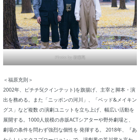
Photo by 岩瀬亮
＜福原充則＞
2002年、ピチチ5(クインテット)を旗揚げ、主宰と脚本・演
出を務める。また「ニッポンの河川」、「ベッド&メイキン
グス」など複数 の演劇ユニットを立ち上げ、幅広い活動を
展開する。1000人規模の赤坂ACTシアターや野外劇場と、
劇場の条件を問わず強烈な個性を 発揮する。 2018年、『あ
たらしいエクスプロージョン』で、演劇界の芥川賞と言わ