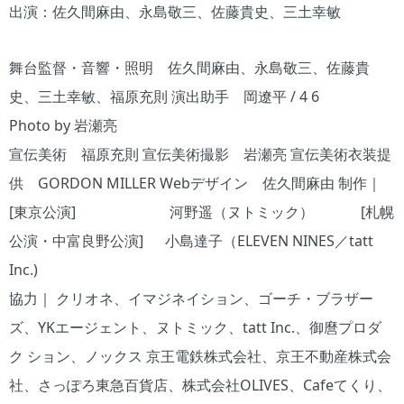
出演：佐久間麻由、永島敬三、佐藤貴史、三土幸敏
舞台監督・音響・照明 佐久間麻由、永島敬三、佐藤貴
史、三土幸敏、福原充則 演出助手 岡遼平 / 4 6
Photo by 岩瀬亮
宣伝美術 福原充則 宣伝美術撮影 岩瀬亮 宣伝美術衣装提
供 GORDON MILLER Webデザイン 佐久間麻由 制作｜
[東京公演] 河野遥（ヌトミック） [札幌
公演・中富良野公演] 小島達子（ELEVEN NINES／tatt
Inc.)
協力｜ クリオネ、イマジネイション、ゴーチ・ブラザー
ズ、YKエージェント、ヌトミック、tatt Inc.、御麿プロダ
ク ション、ノックス 京王電鉄株式会社、京王不動産株式会
社、さっぽろ東急百貨店、株式会社OLIVES、Cafeてくり、