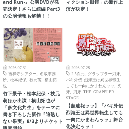
and Run-』公演DVDが発
ィクション眼鏡」の新作上
売決定！さらに続編 Part3
演が決定！
の公演情報も解禁！！
2026.07.31
2026.07.28
吉祥寺シアター
,
名取事務
2.5次元
,
グラップラー刃牙
,
所
,
松本紀保
,
枝元萌
,
横山拓
バキ外伝 烈海王は異世界転生
也
しても一向にかまわんッッ
,
刃
牙
,
刃牙 THE GRAPPLER
竹下景子・松本紀保・枝元
STAGE
萌ほか出演！横山拓也が
【超速報ッッ】「バキ外伝
「多文化共生」をテーマに
烈海王は異世界転生しても
書き下ろした新作『追熟し
一向にかまわんッッ」舞台
ない果実』8/3よりチケット
化決定ッッ！
販売開始