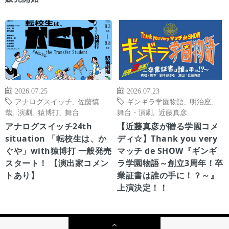
2026.07.25
2026.07.23
アナログスイッチ
,
佐藤慎
ギンギラ学園物語
,
明治座
,
哉
,
演劇
,
猿博打
,
舞台
舞台・演劇
,
近藤真彦
アナログスイッチ24th
【近藤真彦が贈る学園コメ
situation 「転校生は、か
ディ☆】Thank you very
ぐや」with猿博打 一般発売
マッチ de SHOW『ギンギ
スタート！ 【演出家コメン
ラ学園物語～創立3周年！卒
トあり】
業証書は誰の手に！？～』
上演決定！！