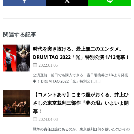
関連する記事
時代を突き抜ける、最上無二のエンタメ。
DRUM TAO 2022「光」特別公演 1/12開幕！
2022.01.05
公演直前！前日でも購入できる、当日引換券は1/4より発売
中！ DRUM TAO 2022「光」特別公 […][…]
【コメントあり】こまつ座がおくる、井上ひ
さしの東京裁判三部作『夢の泪』いよいよ開
幕！
2024.04.08
戦争の責任は誰にあるのか、東京裁判は何を裁いたのかその