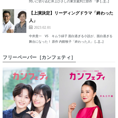
問いに切り込む井上ひさしの東京裁判三部作 『夢 […][…]
【上演決定】リーディングドラマ「終わった
人」
2023.02.01
中井貴一 VS キムラ緑子 面白過ぎる小説が、面白過ぎる
舞台になった！ 原作 内館牧子「終わった人」 […][…]
フリーペーパー［カンフェティ］