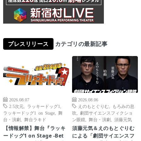
プレスリリース
カテゴリの最新記事
2026.08.07
2026.08.06
2.5次元
,
ラッキードッグ1
,
えのもとぐりむ
,
もろみの息
ラッキードッグ1 on Stage
,
舞
吹
,
劇団サイエンスフィクショ
台・演劇
,
舞台ラキド
ン眼鏡
,
舞台・演劇
,
須藤元気
【情報解禁】舞台『ラッキ
須藤元気＆えのもとぐりむ
ードッグ1 on Stage -Bet
による「劇団サイエンスフ