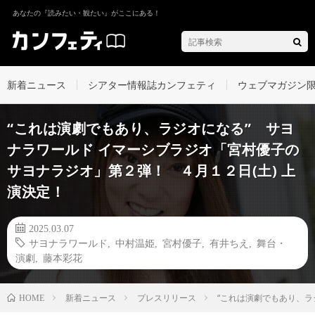
あなたの『読みたい・観たい』がここにある！
新着ニュース
シアター情報誌カンフェティ
ウェブマガジン
“これは演劇でもあり、ラジオになる” サヨ
ナラワールド イマーシブラジオ「宮村優子の
サヨナラジオ」第２弾！ ４月１２日(土) 上
演決定！
2025.03.07
サヨナラワールド
,
中村温姫
,
宮村優子
,
有井ちえ
,
舞台・
演劇
,
藤本彩花
新着ニュース
プレスリリース
“これは演劇でもあり、ラ
HOME