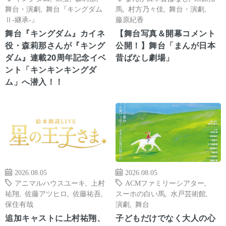
舞台・演劇
,
舞台『キングダム
馬
,
村方乃々佳
,
舞台・演劇
,
Ⅱ-継承-』
藤原紀香
舞台『キングダム』カイネ
【舞台写真＆開幕コメント
役・森莉那さんが『キング
公開！】舞台「まんが日本
ダム』連載20周年記念イベ
昔ばなし劇場」
ント「キンキンキングダ
ム」へ潜入！！
2026.08.05
2026.08.05
アニマルハウスユーキ
,
上村
ACMファミリーシアター
,
祐翔
,
佐藤アツヒロ
,
佐藤祐吾
,
スーホの白い馬
,
水戸芸術館
,
保住有哉
演劇
,
舞台
追加キャストに上村祐翔、
子どもだけでなく大人の心