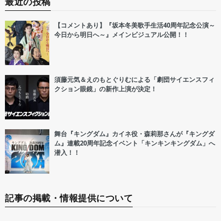
最近の投稿
【コメントあり】『坂本冬美歌手生活40周年記念公演～
今日から明日へ～』メインビジュアル公開！！
須藤元気＆えのもとぐりむによる「劇団サイエンスフィ
クション眼鏡」の新作上演が決定！
舞台『キングダム』カイネ役・森莉那さんが『キングダ
ム』連載20周年記念イベント「キンキンキングダム」へ
潜入！！
記事の掲載・情報提供について