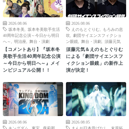
2026.08.06
2026.08.06
坂本冬美
,
坂本冬美歌手生活
えのもとぐりむ
,
もろみの息
40周年記念公演～今日から明日
吹
,
劇団サイエンスフィクショ
へ～
,
明治座
,
舞台・演劇
ン眼鏡
,
舞台・演劇
,
須藤元気
【コメントあり】『坂本冬
須藤元気＆えのもとぐりむ
美歌手生活40周年記念公演
による「劇団サイエンスフ
～今日から明日へ～』メイ
ィクション眼鏡」の新作上
ンビジュアル公開！！
演が決定！
2026.08.06
2026.08.05
キングダム
,
東宝
,
森莉那
,
まんが日本昔ばなし
,
末原拓