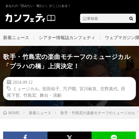
あなたの『読みたい・観たい』がここにある！
新着ニュース
シアター情報誌カンフェティ
ウェブマガジン
歌手・竹島宏の楽曲モチーフのミュージカル
「プラハの橋」上演決定！
2024.09.12
ミュージカル
,
安田佑子
,
宍戸開
,
宮川彬良
,
庄野真代
,
田
尾下哲
,
竹島宏
,
舞台・演劇
新着ニュース
歌手・竹島宏の楽曲モチーフのミュージカル「
HOME