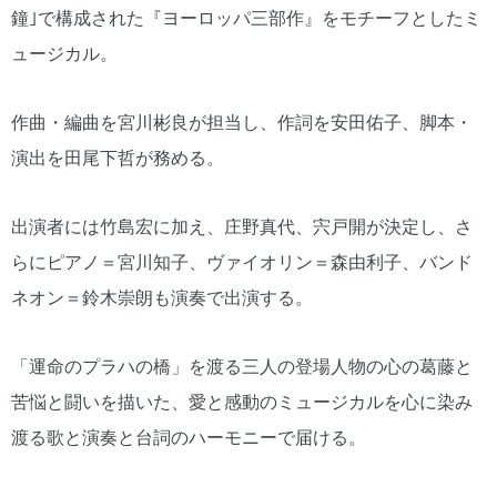
鐘｣で構成された『ヨーロッパ三部作』をモチーフとしたミ
ュージカル。
作曲・編曲を宮川彬良が担当し、作詞を安田佑子、脚本・
演出を田尾下哲が務める。
出演者には竹島宏に加え、庄野真代、宍戸開が決定し、さ
らにピアノ＝宮川知子、ヴァイオリン＝森由利子、バンド
ネオン＝鈴木崇朗も演奏で出演する。
「運命のプラハの橋」を渡る三人の登場人物の心の葛藤と
苦悩と闘いを描いた、愛と感動のミュージカルを心に染み
渡る歌と演奏と台詞のハーモニーで届ける。