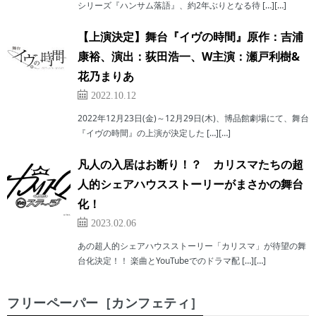
シリーズ『ハンサム落語』、約2年ぶりとなる待 […][…]
【上演決定】舞台『イヴの時間』原作：吉浦
康裕、演出：荻田浩一、W主演：瀬戸利樹&
花乃まりあ
2022.10.12
2022年12月23日(金)～12月29日(木)、博品館劇場にて、舞台
『イヴの時間』の上演が決定した […][…]
凡人の入居はお断り！？ カリスマたちの超
人的シェアハウスストーリーがまさかの舞台
化！
2023.02.06
あの超人的シェアハウスストーリー「カリスマ」が待望の舞
台化決定！！ 楽曲とYouTubeでのドラマ配 […][…]
フリーペーパー［カンフェティ］