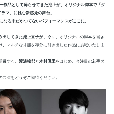
ー作品として蘇らせてきた池上が、オリジナル脚本で「ダ
ドラマ」に挑む新感覚の舞台。
になる未だかつてないパフォーマンスがここに。
み出してきた
池上直子
が、今回、オリジナルの脚本を書き
け、マルチな才能を存分に引き出した作品に挑戦いたしま
活躍する、
渡邊峻郁
と
木村優里
をはじめ、今注目の若手ダ
の共演をどうぞご期待ください。