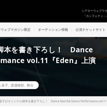
シアターウェブマ
「カンフェティ」
ウェブマガジン限定
オーディション情報
公演チケットサイト
本を書き下ろし！ Dance
ormance vol.11『Eden』上演
上直子
,
渡邊峻郁
,
舞台
子がオリジナル脚本を書き下ろし！ Dance Marché Dance Performance vol