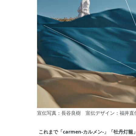
宣伝写真：長谷良樹 宣伝デザイン：福井直
これまで「carmen-カルメン-」「牡丹灯籠