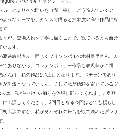
imagure」というキャラクターです。
ッカケによりその問いを自問自答し、どう進んでいくの
のようなテーマを、ダンスで踊ると抽象度の高い作品にな
ます。
ますが、登場人物を丁寧に描くことで、観ている方も自分
ています。
の渡邊峻郁さん、同じくプリンシパルの木村優里さん。以
ーでありながら、コンテンポラリー作品も表現豊かに踊
光さんは、私の作品は4度目となります。ベテランであり
もが刺激となっています。そして私が信頼を寄せているダ
2人は、私がやりたい踊りを体現し踊ってくれます。鳥羽
」に出演してくださり、2回目となる今回はとても頼もし
回初出演ですが、私がそれぞれの舞台を観て決めたダンサ
す。