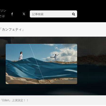
ガジン
とは
「カンフェティ」
.11『Eden』上演決定！！