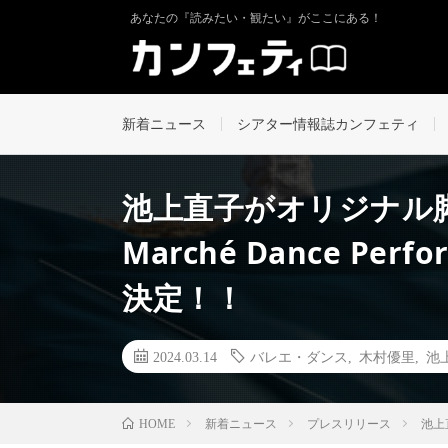
あなたの『読みたい・観たい』がここにある！
新着ニュース
シアター情報誌カンフェティ
池上直子がオリジナル脚
Marché Dance Perf
決定！！
2024.03.14
バレエ・ダンス
,
木村優里
,
池
新着ニュース
プレスリリース
池上直
HOME