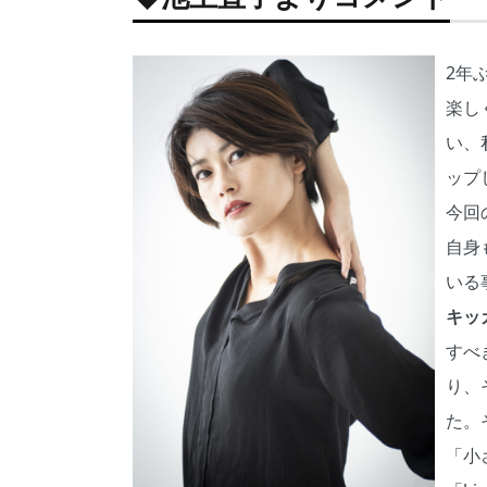
2年
楽し
い、
ップ
今回
自身
いる
キッ
すべ
り、
た。
「小