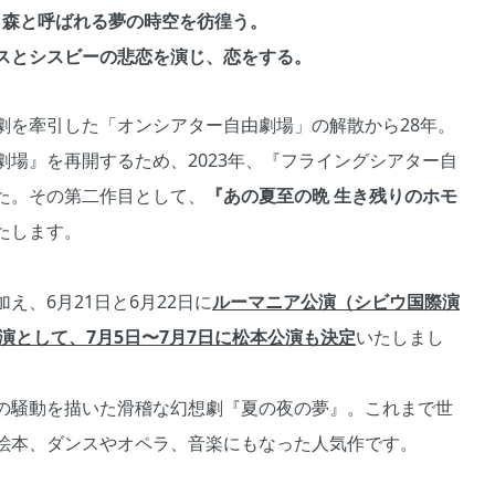
、森と呼ばれる夢の時空を彷徨う。
スとシスビーの悲恋を演じ、恋をする。
劇を牽引した「オンシアター自由劇場」の解散から28年。
場』を再開するため、2023年、『フライングシアター自
た。その第二作目として、
『あの夏至の晩 生き残りのホモ
たします。
、6月21日と6月22日に
ルーマニア公演（シビウ国際演
演として、7月5日〜7月7日に松本公演も決定
いたしまし
の騒動を描いた滑稽な幻想劇『夏の夜の夢』。これまで世
絵本、ダンスやオペラ、音楽にもなった人気作です。