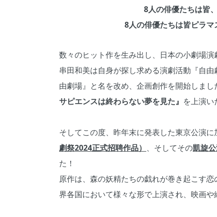
8人の俳優たちは皆
8人の俳優たちは皆ピラマ
数々のヒット作を生み出し、日本の小劇場演
串田和美は自身が探し求める演劇活動『自由劇
由劇場』と名を改め、企画創作を開始しまし
サピエンスは終わらない夢を見た』
を上演い
そしてこの度、昨年末に発表した東京公演に加え
劇祭2024正式招聘作品）
、そしてその
凱旋公
た！
原作は、森の妖精たちの戯れが巻き起こす恋
界各国において様々な形で上演され、映画や