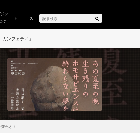
ガジン
とは
「カンフェティ」
れ変わる！