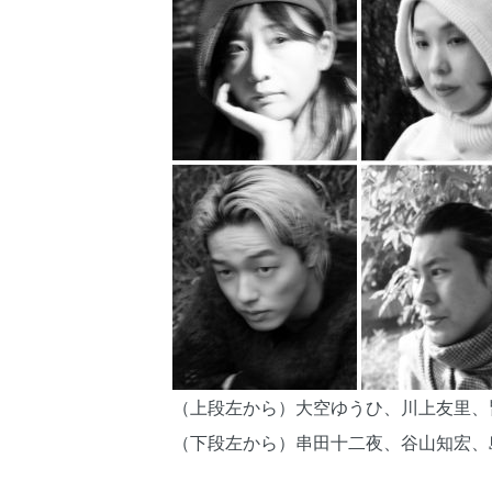
（上段左から）大空ゆうひ、川上友里、
（下段左から）串田十二夜、谷山知宏、