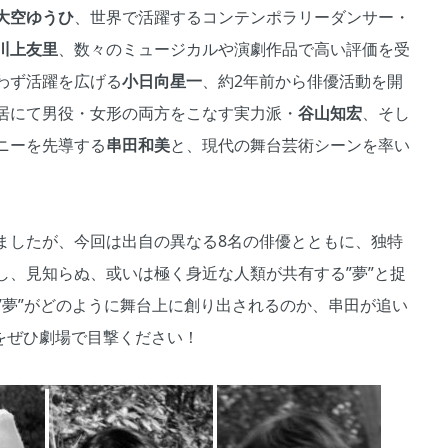
大空ゆうひ
、世界で活躍するコンテンポラリーダンサー・
川上友里
、数々のミュージカルや演劇作品で高い評価を受
わず活躍を広げる
小日向星一
、約2年前から俳優活動を開
居にて男役・女形の両方をこなす実力派・
谷山知宏
、そし
ニーを先導する
串田和美
と、現代の舞台芸術シーンを率い
ましたが、今回は出自の異なる8名の俳優とともに、独特
し、見知らぬ、或いは極く身近な人類が共有する”夢”と捉
”夢”がどのように舞台上に創り出されるのか、串田が追い
をぜひ劇場で目撃ください！