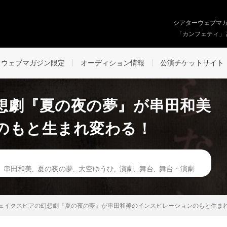
シアターウェブマ
「カンフェティ」
ウェブマガジン限定
オーディション情報
公演チケットサイト
想劇『夏の夜の夢』が串田和美
のもと生まれ変わる！
,
串田和美
,
夏の夜の夢
,
大空ゆうひ
,
演劇
,
舞台
,
舞台・演劇
ェイクスピアの幻想劇『夏の夜の夢』が串田和美のインスピレーションのもと生ま