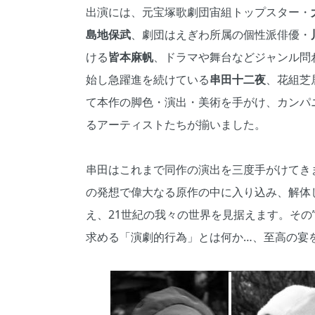
出演には、元宝塚歌劇団宙組トップスター・
島地保武
、劇団はえぎわ所属の個性派俳優・
ける
皆本麻帆
、ドラマや舞台などジャンル問
始し急躍進を続けている
串田十二夜
、花組芝
て本作の脚色・演出・美術を手がけ、カンパ
るアーティストたちが揃いました。
串田はこれまで同作の演出を三度手がけてき
の発想で偉大なる原作の中に入り込み、解体
え、21世紀の我々の世界を見据えます。その
求める「演劇的行為」とは何か…、至高の宴