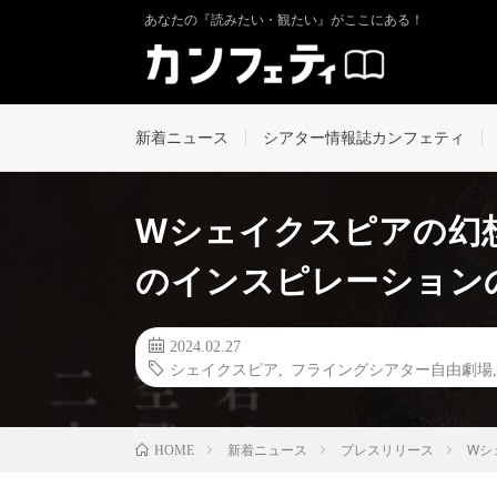
あなたの『読みたい・観たい』がここにある！
新着ニュース
シアター情報誌カンフェティ
Wシェイクスピアの幻
のインスピレーション
2024.02.27
シェイクスピア
,
フライングシアター自由劇場
新着ニュース
プレスリリース
Wシ
HOME