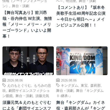
情報（ノーインフォメーショ
へ～
,
明治座
,
舞台・演劇
ン）
,
舞台・演劇
【コメントあり】『坂本冬
【舞台写真あり】前川昂
美歌手生活40周年記念公演
哉・谷内伸也 W主演、無情
～今日から明日へ～』メイ
報「メリー・メリー・メリ
ンビジュアル公開！！
ーゴーランド」いよいよ開
幕！
2026.08.06
2026.08.06
えのもとぐりむ
,
もろみの息
キングダム
,
東宝
,
森莉那
,
吹
,
劇団サイエンスフィクショ
舞台・演劇
,
舞台『キングダム
ン眼鏡
,
舞台・演劇
,
須藤元気
Ⅱ-継承-』
須藤元気＆えのもとぐりむ
舞台『キングダム』カイネ
による「劇団サイエンスフ
役・森莉那さんが『キング