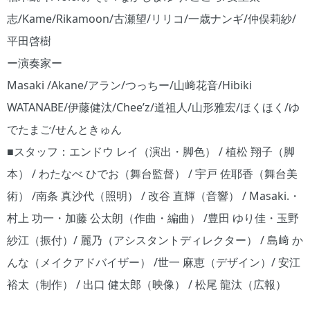
志/Kame/Rikamoon/古瀬望/リリコ/一歳ナンギ/仲俣莉紗/
平田啓樹
ー演奏家ー
Masaki /Akane/アラン/つっちー/山﨑花音/Hibiki
WATANABE/伊藤健汰/Chee’z/道祖人/山形雅宏/ほくほく/ゆ
でたまご/せんときゅん
■スタッフ：エンドウ レイ（演出・脚色） / 植松 翔子（脚
本） / わたなべ ひでお（舞台監督） / 宇戸 佐耶香（舞台美
術） /南条 真沙代（照明） / 改谷 直輝（音響） / Masaki.・
村上 功一・加藤 公太朗（作曲・編曲） /豊田 ゆり佳・玉野
紗江（振付）/ 麗乃（アシスタントディレクター） / 島﨑 か
んな（メイクアドバイザー） /世一 麻恵（デザイン）/ 安江
裕太（制作） / 出口 健太郎（映像） / 松尾 龍汰（広報）