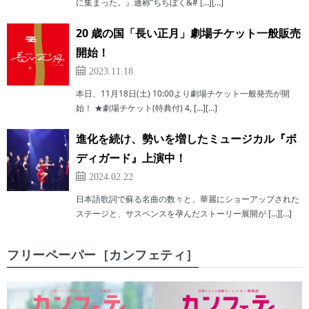
に集まった。』通称”ちちぼく&# […][…]
20 歳の国「長い正月」劇場チケット一般販売
開始！
2023.11.18
本日、11月18日(土) 10:00より劇場チケット一般発売が開
始！ ★劇場チケット(特典付) 4, […][…]
進化を続け、勢いを増したミュージカル『ボ
ディガード』上演中！
2024.02.22
日本語歌詞で蘇る名曲の数々と、華麗にショーアップされた
ステージと、サスペンスを孕んだストーリー展開が […][…]
フリーペーパー［カンフェティ］