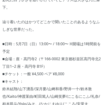
下。
辿り着いたのはかつてどこかで聞いたことのあるようなふ
しぎな世界だった。
■日時：5月7日（日）13:00〜 / 18:00〜 ※開場は1時間前を
予定
■会場：座・高円寺2（〒166-0002 東京都杉並区高円寺北2
丁目1−2 座・高円寺 B1F）
■チケット：一般 ¥4,500 ペア ¥8,000
■キャスト：
鈴木結翔/山下湧吾/深月要/山﨑和香/野井一十/鈴木敦
也/Kaito/神渡茉由/町田篤人/山崎笑夢/にこるにこふ/礼奈/
柏木凱斗/Yolo/みそ。/なかじまゆり/こころ/安里太