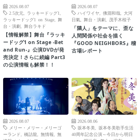
2026.08.07
2026.08.07
2.5次元
,
ラッキードッグ1
,
ハイワイヤ
,
佛淵和哉
,
大河
ラッキードッグ1 on Stage
,
舞
日氣
,
舞台・演劇
,
茂手木桜子
台・演劇
,
舞台ラキド
「隣人」をテーマに、歪な
【情報解禁】舞台『ラッキ
人間関係や社会を描く
ードッグ1 on Stage -Bet
『GOOD NEIGHBORS』稽
and Run-』公演DVDが発
古場レポート
売決定！さらに続編 Part3
の公演情報も解禁！！
2026.08.07
2026.08.06
メリー・メリー・メリーゴ
坂本冬美
,
坂本冬美歌手生活
ーランド
,
橋詰龍
,
無情報
,
無
40周年記念公演～今日から明日