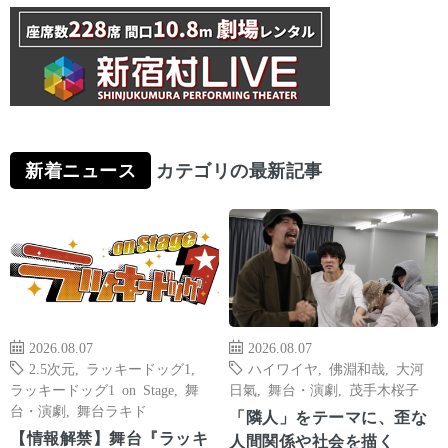
新着ニュース
カテゴリの最新記事
2026.08.07
2026.08.07
2.5次元
,
ラッキードッグ1
,
ハイワイヤ
,
佛淵和哉
,
大河
ラッキードッグ1 on Stage
,
舞
日氣
,
舞台・演劇
,
茂手木桜子
台・演劇
,
舞台ラキド
「隣人」をテーマに、歪な
【情報解禁】舞台『ラッキ
人間関係や社会を描く