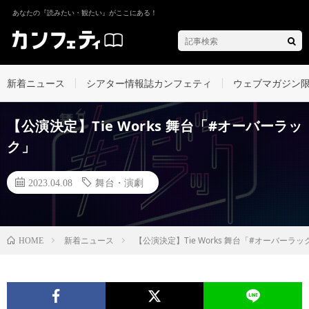
あなたの『読みたい・観たい』がここにある！
新着ニュース
シアター情報誌カンフェティ
ウェブマガジン
【公演決定】Tie Works 舞台「#オーバーラッ
ク」
2023.04.08
舞台・演劇
新着ニュース
【公演決定】Tie Works 舞台「#オーバーラッ
HOME