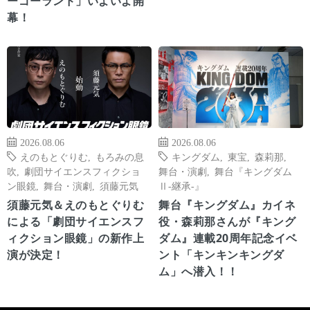
ーゴーランド」いよいよ開
幕！
2026.08.06
2026.08.06
えのもとぐりむ
,
もろみの息
キングダム
,
東宝
,
森莉那
,
吹
,
劇団サイエンスフィクショ
舞台・演劇
,
舞台『キングダム
ン眼鏡
,
舞台・演劇
,
須藤元気
Ⅱ-継承-』
須藤元気＆えのもとぐりむ
舞台『キングダム』カイネ
による「劇団サイエンスフ
役・森莉那さんが『キング
ィクション眼鏡」の新作上
ダム』連載20周年記念イベ
演が決定！
ント「キンキンキングダ
ム」へ潜入！！