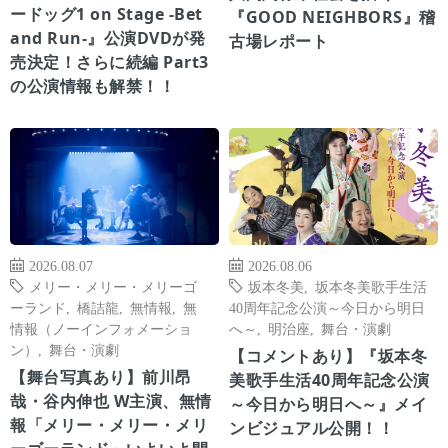
ードッグ1 on Stage -Bet
『GOOD NEIGHBORS』稽
and Run-』公演DVDが発
古場レポート
売決定！さらに続編 Part3
の公演情報も解禁！！
2026.08.07
2026.08.06
メリー・メリー・メリーゴ
坂本冬美
,
坂本冬美歌手生活
ーランド
,
橋詰龍
,
無情報
,
無
40周年記念公演～今日から明日
情報（ノーインフォメーショ
へ～
,
明治座
,
舞台・演劇
ン）
,
舞台・演劇
【コメントあり】『坂本冬
【舞台写真あり】前川昂
美歌手生活40周年記念公演
哉・谷内伸也 W主演、無情
～今日から明日へ～』メイ
報「メリー・メリー・メリ
ンビジュアル公開！！