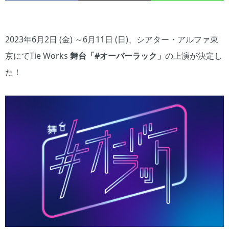
2023年6月2日 (金) ～6月11日 (日)、シアター・アルファ東
京にてTie Works
舞台「#オーバーラック」
の上演が決定し
た！