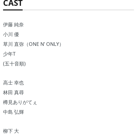
CAST
伊藤 純奈
小川 優
草川 直弥（ONE N’ ONLY）
少年T
(五十音順)
高士 幸也
林田 真尋
樽見ありがてぇ
中島 弘輝
柳下 大