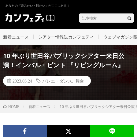
あなたの『読みたい・観たい』がここにある！
新着ニュース
シアター情報誌カンフェティ
ウェブマガジン
10 年ぶり世田谷パブリックシアター来日公
演！インバル・ピント 『リビングルーム』
2023.03.24
バレエ・ダンス
,
舞台
新着ニュース
10 年ぶり世田谷パブリックシアター来日公演
HOME