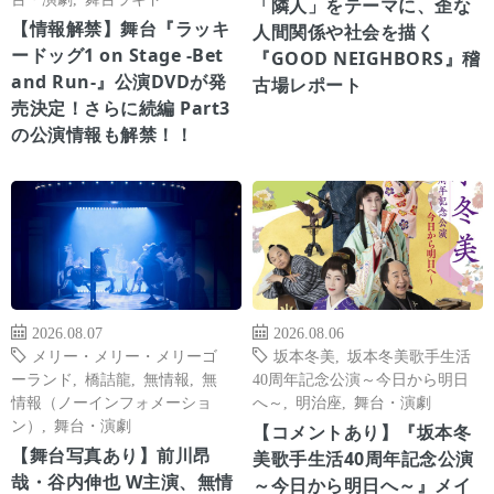
「隣人」をテーマに、歪な
【情報解禁】舞台『ラッキ
人間関係や社会を描く
ードッグ1 on Stage -Bet
『GOOD NEIGHBORS』稽
and Run-』公演DVDが発
古場レポート
売決定！さらに続編 Part3
の公演情報も解禁！！
2026.08.07
2026.08.06
メリー・メリー・メリーゴ
坂本冬美
,
坂本冬美歌手生活
ーランド
,
橋詰龍
,
無情報
,
無
40周年記念公演～今日から明日
情報（ノーインフォメーショ
へ～
,
明治座
,
舞台・演劇
ン）
,
舞台・演劇
【コメントあり】『坂本冬
【舞台写真あり】前川昂
美歌手生活40周年記念公演
哉・谷内伸也 W主演、無情
～今日から明日へ～』メイ