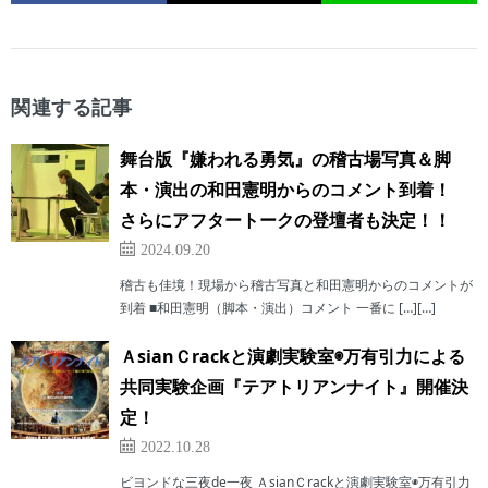
関連する記事
舞台版『嫌われる勇気』の稽古場写真＆脚
本・演出の和田憲明からのコメント到着！
さらにアフタートークの登壇者も決定！！
2024.09.20
稽古も佳境！現場から稽古写真と和田憲明からのコメントが
到着 ■和田憲明（脚本・演出）コメント 一番に […][…]
ＡsianＣrackと演劇実験室◉万有引力による
共同実験企画『テアトリアンナイト』開催決
定！
2022.10.28
ビヨンドな三夜de一夜 ＡsianＣrackと演劇実験室◉万有引力