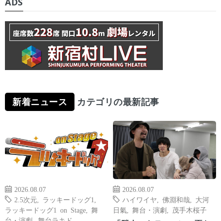
ADS
新着ニュース
カテゴリの最新記事
2026.08.07
2026.08.07
2.5次元
,
ラッキードッグ1
,
ハイワイヤ
,
佛淵和哉
,
大河
ラッキードッグ1 on Stage
,
舞
日氣
,
舞台・演劇
,
茂手木桜子
台・演劇
,
舞台ラキド