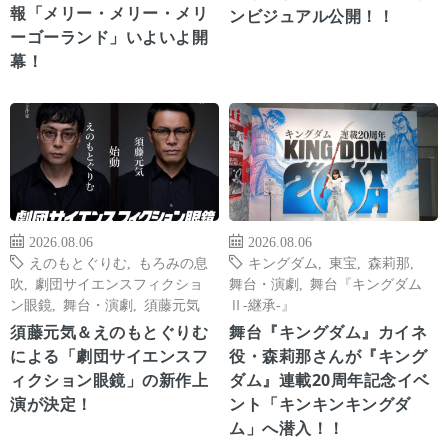
報「メリー・メリー・メリ
ンビジュアル公開！！
ーゴーランド」いよいよ開
幕！
2026.08.06
2026.08.06
えのもとぐりむ
,
もろみの息
キングダム
,
東宝
,
森莉那
,
吹
,
劇団サイエンスフィクショ
舞台・演劇
,
舞台『キングダム
ン眼鏡
,
舞台・演劇
,
須藤元気
Ⅱ-継承-』
須藤元気＆えのもとぐりむ
舞台『キングダム』カイネ
による「劇団サイエンスフ
役・森莉那さんが『キング
ィクション眼鏡」の新作上
ダム』連載20周年記念イベ
演が決定！
ント「キンキンキングダ
ム」へ潜入！！