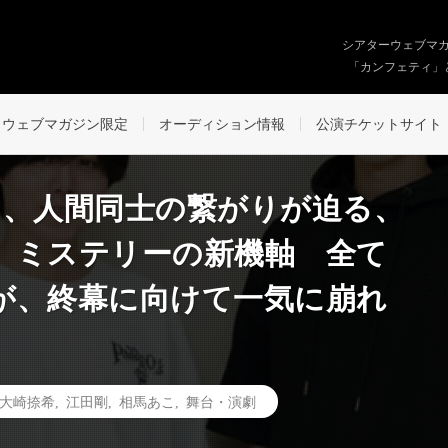
シアターウェブマ
「カンフェティ」
ウェブマガジン限定
オーディション情報
公演チケットサイト
る、人間同士の繋がりが迫る、
！ ミステリーの新機軸 全て
が、終幕に向けて一気に崩れ
大崎捺希
,
江田剛
,
相馬あこ
,
舞台・演劇