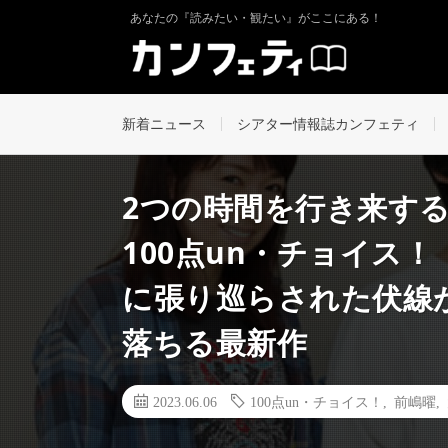
あなたの『読みたい・観たい』がここにある！
新着ニュース
シアター情報誌カンフェティ
2つの時間を行き来す
100点un・チョイス
に張り巡らされた伏線
落ちる最新作
2023.06.06
100点un・チョイス！
,
前嶋曜
,