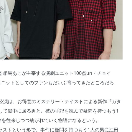
相馬あこが主宰する演劇ユニット100点un・チョイ
ユニットとしてのファンもだいぶ育ってきたところだろ
回公演は、お得意のミステリー・テイストによる新作『カタ
して獄中に居る男と、彼の手記を読んで疑問を持つもう1
軸を往来しつつ紡がれていく物語になるという。
ストという形で、事件に疑問を持つもう1人の男に江田