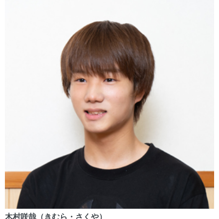
木村咲哉（きむら・さくや）