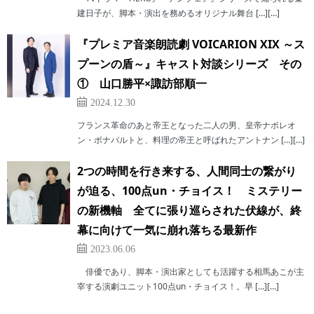
建日子が、脚本・演出を務めるオリジナル舞台 […][…]
『プレミア音楽朗読劇 VOICARION XIX ～ス
プーンの盾～』キャスト対談シリーズ その
① 山口勝平×諏訪部順一
2024.12.30
フランス革命のあと帝王となった二人の男、皇帝ナポレオ
ン・ボナパルトと、料理の帝王と呼ばれたアントナン […][…]
2つの時間を行き来する、人間同士の繋がり
が迫る、100点un・チョイス！ ミステリー
の新機軸 全てに張り巡らされた伏線が、終
幕に向けて一気に崩れ落ちる最新作
2023.06.06
俳優であり、脚本・演出家としても活躍する相馬あこが主
宰する演劇ユニット100点un・チョイス！。早 […][…]