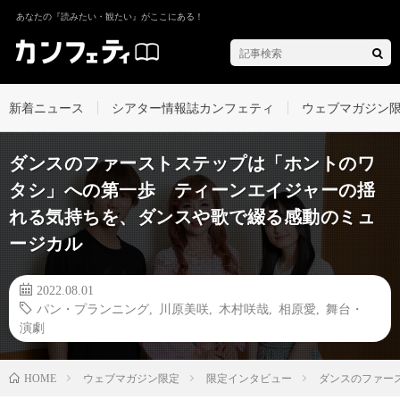
あなたの『読みたい・観たい』がここにある！
新着ニュース
シアター情報誌カンフェティ
ウェブマガジン
ダンスのファーストステップは「ホントのワ
タシ」への第一歩 ティーンエイジャーの揺
れる気持ちを、ダンスや歌で綴る感動のミュ
ージカル
2022.08.01
パン・プランニング
,
川原美咲
,
木村咲哉
,
相原愛
,
舞台・
演劇
ウェブマガジン限定
限定インタビュー
ダンスのファー
HOME