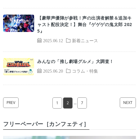
【豪華声優陣が参戦！声の出演者解禁＆追加キ
ャスト配役決定！】舞台『ゲゲゲの鬼太郎 202
5』
2025.06.12
新着ニュース
みんなの「推し劇場グルメ」大調査！
2025.06.20
コラム・特集
PREV
NEXT
1
2
…
7
フリーペーパー［カンフェティ］