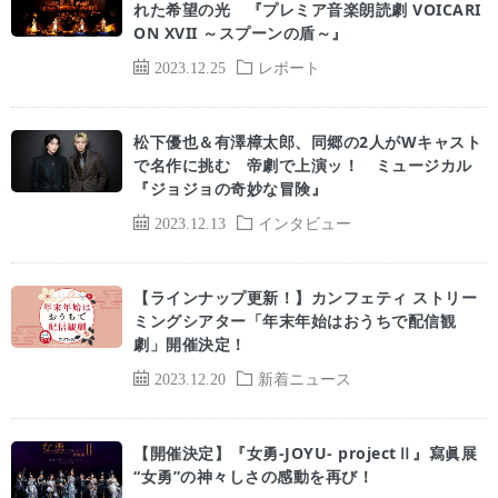
れた希望の光 『プレミア音楽朗読劇 VOICARI
ON XVII ～スプーンの盾～』
2023.12.25
レポート
松下優也＆有澤樟太郎、同郷の2人がWキャスト
で名作に挑む 帝劇で上演ッ！ ミュージカル
『ジョジョの奇妙な冒険』
2023.12.13
インタビュー
【ラインナップ更新！】カンフェティ ストリー
ミングシアター「年末年始はおうちで配信観
劇」開催決定！
2023.12.20
新着ニュース
【開催決定】『女勇-JOYU- projectⅡ』寫眞展
“女勇”の神々しさの感動を再び！