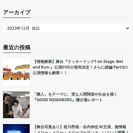
アーカイブ
最近の投稿
【情報解禁】舞台『ラッキードッグ1 on Stage -Bet
and Run-』公演DVDが発売決定！さらに続編 Part3の
公演情報も解禁！！
「隣人」をテーマに、歪な人間関係や社会を描く
『GOOD NEIGHBORS』稽古場レポート
【舞台写真あり】前川昂哉・谷内伸也 W主演、無情報
「メリー・メリー・メリーゴーランド」いよいよ開幕！