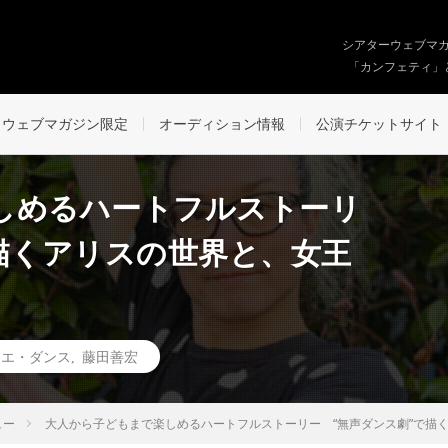
シアターウェブマ
「カンフェティ」
ウェブマガジン限定
オーディション情報
公演チケットサイト
しめるハートフルストーリ
描くアリスの世界と、女王
レエ・ダンス
,
藤田善宏
ュー
大人から子どもまで楽しめるハートフルストーリー “無声ダンス劇”で描く