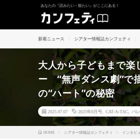
あなたの『読みたい・観たい』がここにある！
新着ニュース
シアター情報誌カンフェティ
大人から子どもまで楽
ー “無声ダンス劇”で
の“ハート”の秘密
2025.07.07
2025年8月号
,
CAT-A-TAC
,
バ
シアター情報誌カンフェティ
インタビ
HOME