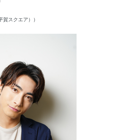
」
平賀スクエア））