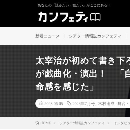
あなたの『読みたい・観たい』がここにある！
新着ニュース
シアター情報誌カンフェティ
太宰治が初めて書き下
が戯曲化・演出！ 「自
命感を感じた」
2023.06.05
2023年7月号
,
木村達成
,
舞台・
シアター情報誌カンフェティ
インタビ
HOME