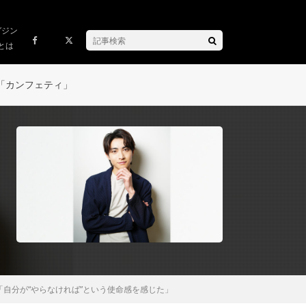
ガジン
とは
「カンフェティ」
自分が“やらなければ”という使命感を感じた」