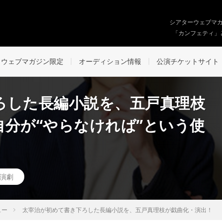
シアターウェブマ
「カンフェティ」
ウェブマガジン限定
オーディション情報
公演チケットサイト
ろした長編小説を、五戸真理枝
分が“やらなければ”という使
演劇
ュー
太宰治が初めて書き下ろした長編小説を、五戸真理枝が戯曲化・演出！ 「