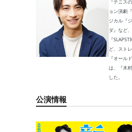
『テニスの
ョン演劇『
ジカル『
ダ』など、
『SLAPS
ど、スト
『オールド
は、『木村達成
した。
公演情報