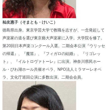
杣友惠子（そまとも・けいこ）
徳島県出身。東京学芸大学で教職を志すが、一念発起して
声楽家の道を選び東京藝大声楽家に入学。大学院を修了。
第20回日本声楽コンクール入選。二期会本公演『ウリッセ
の帰還』、『魔笛』、『フィガロの結婚』、『リゴレッ
ト』、『イルトロヴァトーレ』に出演。神奈川県民ホー
ル・びわ湖ホール共催オペラ、NPO法人ミラマーレオペ
ラ、文化庁巡回公演に多数出演。二期会会員。