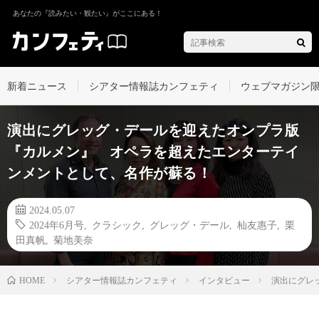
あなたの『読みたい・観たい』がここにある！
新着ニュース
シアター情報誌カンフェティ
ウェブマガジン
演出にグレッグ・デールを迎えたオンプラ版
『カルメン』 オペラを超えたエンターテイ
ンメントとして、名作が蘇る！
2024.05.07
2024年6月号
,
クラシック
,
グレッグ・デール
,
杣友惠子
,
栗
田真帆
,
菊地美奈
シアター情報誌カンフェティ
インタビュー
演出にグレ
HOME