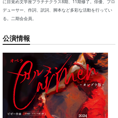
に目覚め文学座プラチナクラス8期、11期修了。俳優、プロ
デューサー、作詞、訳詞、脚本など多彩な活動を行ってい
る。二期会会員。
公演情報