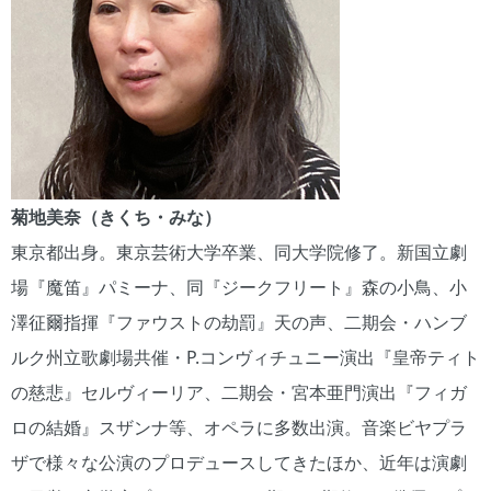
菊地美奈（きくち・みな）
東京都出身。東京芸術大学卒業、同大学院修了。新国立劇
場『魔笛』パミーナ、同『ジークフリート』森の小鳥、小
澤征爾指揮『ファウストの劫罰』天の声、二期会・ハンブ
ルク州立歌劇場共催・P.コンヴィチュニー演出『皇帝ティト
の慈悲』セルヴィーリア、二期会・宮本亜門演出『フィガ
ロの結婚』スザンナ等、オペラに多数出演。音楽ビヤプラ
ザで様々な公演のプロデュースしてきたほか、近年は演劇