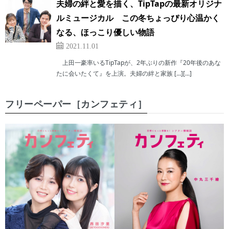
夫婦の絆と愛を描く、TipTapの最新オリジナ
ルミュージカル この冬ちょっぴり心温かく
なる、ほっこり優しい物語
2021.11.01
上田一豪率いるTipTapが、2年ぶりの新作『20年後のあな
たに会いたくて』を上演。夫婦の絆と家族 […][…]
フリーペーパー［カンフェティ］