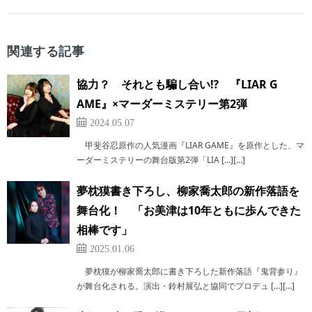
関連する記事
協力？ それとも騙し合い⁉ 『LIAR G
AME』×マーダーミステリー第2弾
2024.05.07
甲斐谷忍原作の人気漫画『LIAR GAME』を原作とした、マ
ーダーミステリーの舞台版第2弾「LIA […][…]
夢枕獏書き下ろし、柳家喬太郎の新作落語を
舞台化！ 「お美津は10年ともに歩んできた
相棒です」
2025.01.06
夢枕獏が柳家喬太郎に書き下ろした新作落語『鬼背参り』
が舞台化される。演出・鈴村展弘と協同でプロデュ […][…]