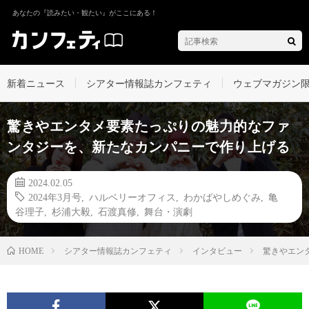
あなたの『読みたい・観たい』がここにある！
新着ニュース
シアター情報誌カンフェティ
ウェブマガジン
驚きやエンタメ要素たっぷりの魅力的なファ
ンタジーを、新たなカンパニーで作り上げる
2024.02.05
2024年3月号
,
ハルベリーオフィス
,
わかばやしめぐみ
,
亀
谷理子
,
杉浦大毅
,
石渡真修
,
舞台・演劇
シアター情報誌カンフェティ
インタビュー
驚きやエン
HOME