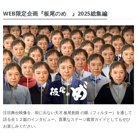
WEB限定企画『板尾のめ゙』2025総集編
注目舞台映像を、前に出ない天才 板尾創路 の眼（フィルター）を通して
語る全１２篇のインタビュー。貴重なステージ鑑賞ガイドとしてもぜひ
お楽しみください。