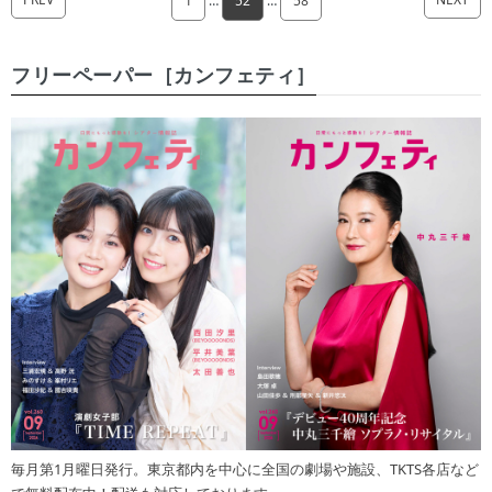
1
…
52
…
58
フリーペーパー［カンフェティ］
毎月第1月曜日発行。東京都内を中心に全国の劇場や施設、TKTS各店など