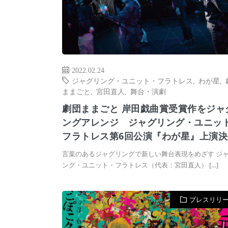
2022.02.24
ジャグリング・ユニット・フラトレス
,
わが星
,
ままごと
,
宮田直人
,
舞台・演劇
劇団ままごと 岸田戯曲賞受賞作をジャ
ングアレンジ ジャグリング・ユニッ
フラトレス第6回公演『わが星』上演決
言葉のあるジャグリングで新しい舞台表現をめざす ジ
ング・ユニット・フラトレス（代表：宮田直人） […]
プレスリリ