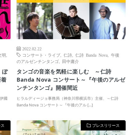
2022.02.22
文明
,
コンサート・ライブ
,
仁詩
,
仁詩 Banda Nova
,
午後
のアルゼンチンタンゴ
,
田中庸介
 ぽ
タンゴの音楽を気軽に楽しむ ～仁詩
新着
Banda Nova コンサート～『午後のアルゼ
ンチンタンゴ』開催間近
伊國
ヒラルディージョ事務局（神奈川県横浜市）主催、～仁詩
Banda Nova コンサート～『午後のアル […]
ース
プレスリリース