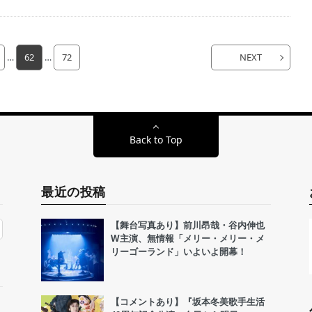
…
62
…
72
NEXT
Back to Top
最近の投稿
【舞台写真あり】前川昂哉・谷内伸也
W主演、無情報「メリー・メリー・メ
リーゴーランド」いよいよ開幕！
【コメントあり】『坂本冬美歌手生活