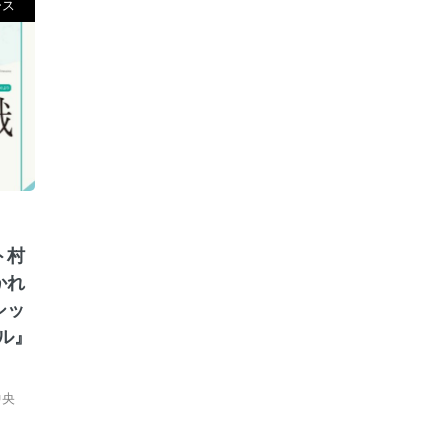
ース
ト村
かれ
シッ
ル』
中央