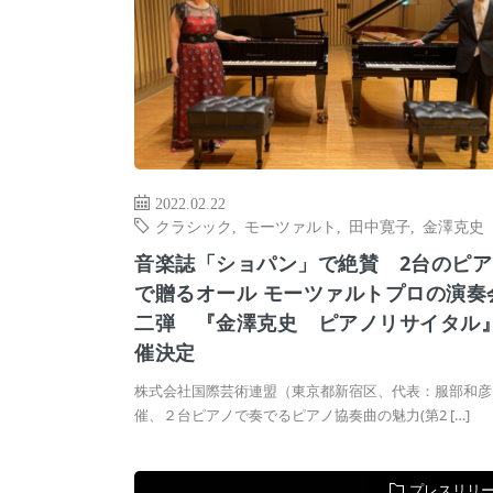
2022.02.22
クラシック
,
モーツァルト
,
田中寛子
,
金澤克史
音楽誌「ショパン」で絶賛 2台のピア
で贈るオール モーツァルトプロの演奏
二弾 『金澤克史 ピアノリサイタル
催決定
株式会社国際芸術連盟（東京都新宿区、代表：服部和彦
催、２台ピアノで奏でるピアノ協奏曲の魅力(第2 […]
プレスリリ