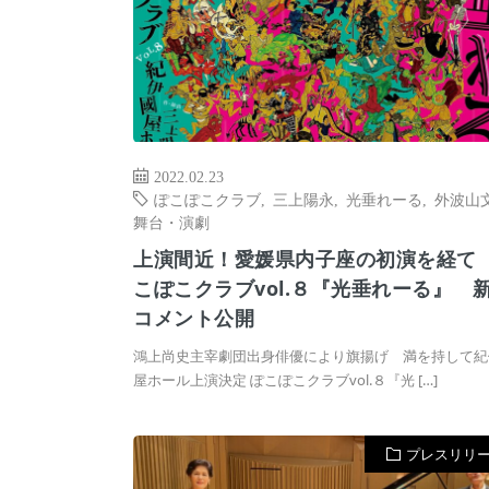
2022.02.23
ぽこぽこクラブ
,
三上陽永
,
光垂れーる
,
外波山
舞台・演劇
上演間近！愛媛県内子座の初演を経て
こぽこクラブvol.８『光垂れーる』 
コメント公開
鴻上尚史主宰劇団出身俳優により旗揚げ 満を持して紀
屋ホール上演決定 ぽこぽこクラブvol.８『光 […]
プレスリリ