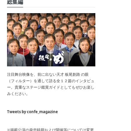
総集編
注目舞台映像を、前に出ない天才 板尾創路 の眼
（フィルター）を通して語る全１２篇のインタビュ
ー。貴重なステージ鑑賞ガイドとしてもぜひお楽し
みください。
Tweets by confe_magazine
※掲載公演の発売時期および開催等については変更