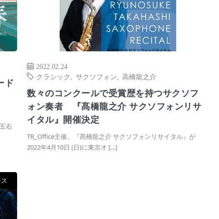
2022.02.24
クラシック
,
サクソフォン
,
高橋龍之介
ード
数々のコンクールで受賞歴を持つサクソフ
伝
ォン奏者 『髙橋龍之介 サクソフォンリサ
イタル』開催決定
五右
TR_Office主催、『髙橋龍之介 サクソフォンリサイタル』が
2022年4月10日 (日)に東京オ […]
ース