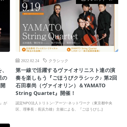
2022.02.24
クラシック
を、
第一線で活躍するヴァイオリニスト達の演
里の
奏を楽しもう『ごほうびクラシック♪ 第2回
1開
石田泰尚（ヴァイオリン）＆YAMATO
String Quartet』開催！
』が
認定NPO法⼈トリトン･アーツ･ネットワーク（東京都中央
区、理事⻑：⻑浜⼒雄）主催による、『ごほうび […]