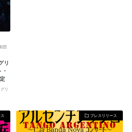
劇団
グリ
ト・
定
ャグリ
ース
プレスリリース