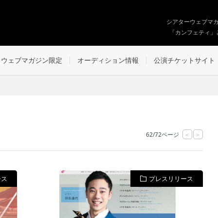
シアターウェブマ
「カンフェティ」
ウェブマガジン限定
オーディション情報
公演チケットサイト
62/72ページ
<
>
ース
プレスリリース