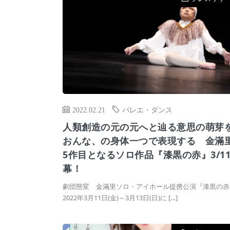
2022.02.21
バレエ・ダンス
人類創造の元の元へと辿る意思の萌芽
おんな、の身体一つで表現する 金滿
5作目となるソロ作品『漆黒の赤』3/1
幕！
劇団態変 金滿里ソロ・アイホール提携公演『漆黒の赤
2022年3月11日(金)～3月13日(日)に […]