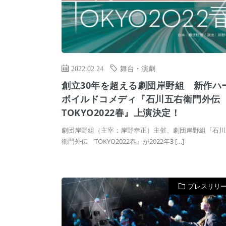
2022.02.24
舞台・演劇
創立30年を超える劇団岸野組 新作ハ
ボイルドコメディ『石川五右衛門外
TOKYO2022春』上演決定！
劇団岸野組（主宰：岸野幸正）主催、劇団岸野組『石川
衛門外伝 TOKYO2022春』が2022年3 […]
プレスリリ