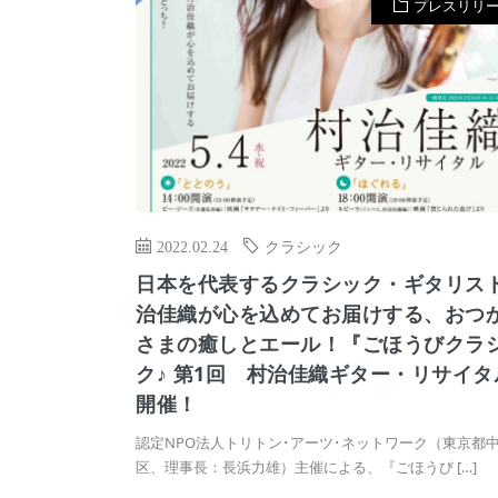
プレスリリ
2022.02.24
クラシック
日本を代表するクラシック・ギタリス
治佳織が心を込めてお届けする、おつ
さまの癒しとエール！『ごほうびクラ
ク♪ 第1回 村治佳織ギター・リサイタ
開催！
認定NPO法⼈トリトン･アーツ･ネットワーク（東京都
区、理事⻑：⻑浜⼒雄）主催による、『ごほうび […]