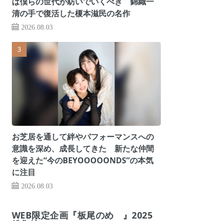
は僕らの世代が紡いでいくべき 錦織一
清の手で復活した榎本滋民の名作
2026.08.03
お芝居を通して絆やパフォーマンスへの
意識を深め、成長してきた 新たな仲間
を迎えた“今のBEYOOOOONDS”の本気
に注目
2026.08.03
WEB限定企画『板尾のめ゙』2025