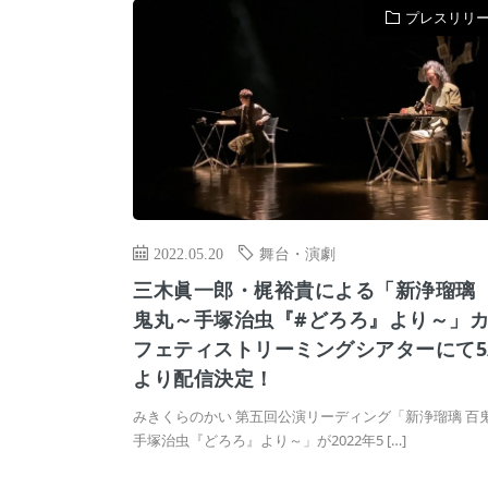
プレスリリ
2022.05.20
舞台・演劇
三木眞一郎・梶裕貴による「新浄瑠璃
鬼丸～手塚治虫『#どろろ』より～」
フェティストリーミングシアターにて5/
より配信決定！
みきくらのかい 第五回公演リーディング「新浄瑠璃 百鬼
手塚治虫『どろろ』より～」が2022年5 […]