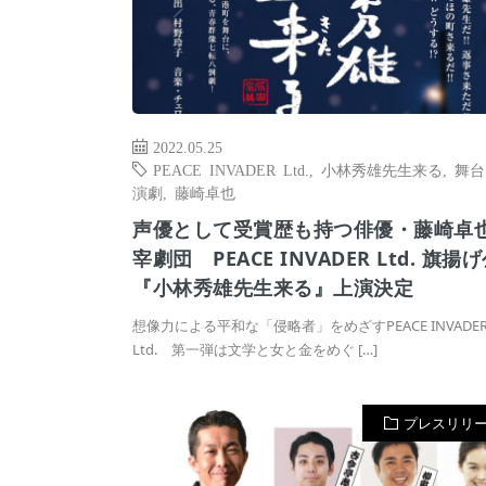
2022.05.25
PEACE INVADER Ltd.
,
小林秀雄先生来る
,
舞台
演劇
,
藤崎卓也
声優として受賞歴も持つ俳優・藤崎卓
宰劇団 PEACE INVADER Ltd. 旗揚
『小林秀雄先生来る』上演決定
想像力による平和な「侵略者」をめざすPEACE INVADE
Ltd. 第一弾は文学と女と金をめぐ […]
プレスリリ