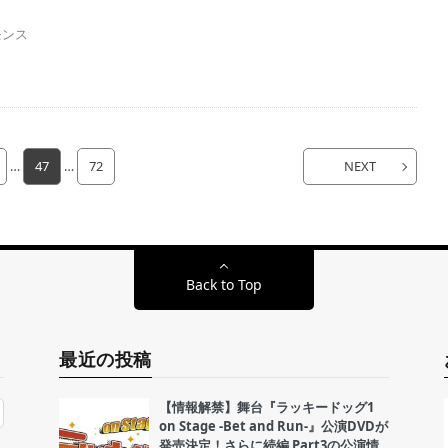
モンス
…
47
…
72
NEXT
Back to Top
最近の投稿
【情報解禁】舞台『ラッキードッグ1
on Stage -Bet and Run-』公演DVDが
発売決定！さらに続編 Part3の公演情