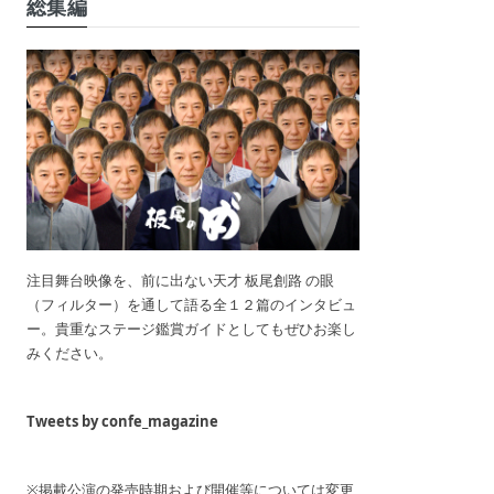
総集編
注目舞台映像を、前に出ない天才 板尾創路 の眼
（フィルター）を通して語る全１２篇のインタビュ
ー。貴重なステージ鑑賞ガイドとしてもぜひお楽し
みください。
Tweets by confe_magazine
※掲載公演の発売時期および開催等については変更