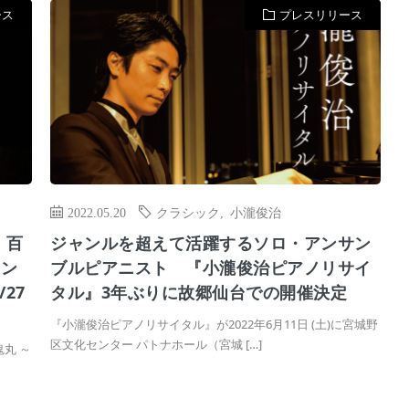
ース
プレスリリース
2022.05.20
クラシック
,
小瀧俊治
 百
ジャンルを超えて活躍するソロ・アンサン
カン
ブルピアニスト 『小瀧俊治ピアノリサイ
27
タル』3年ぶりに故郷仙台での開催決定
『小瀧俊治ピアノリサイタル』が2022年6月11日 (土)に宮城野
区文化センター パトナホール（宮城 […]
丸 ～