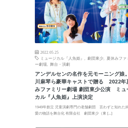
2022.05.25
ミュージカル『人魚姫』
,
劇団東少
,
夏休みファ
ー劇場
,
舞台・演劇
アンデルセンの名作を元モーニング娘。
川麻琴ら豪華キャストで贈る 2022年
みファミリー劇場 劇団東少公演 ミュ
カル『人魚姫』上演決定
1949年創立 児童演劇専門の老舗劇団 言わずと知れた
愛の物語を舞台化 有限会社 劇団東少（東 […]