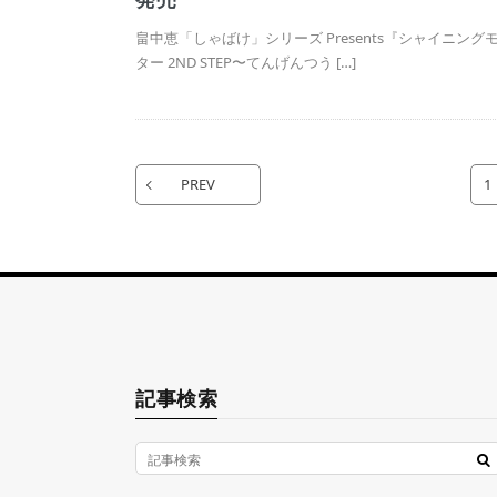
畠中恵「しゃばけ」シリーズ Presents『シャイニング
ター 2ND STEP〜てんげんつう […]
PREV
1
記事検索