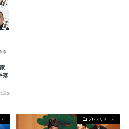
今亭
家
手落
北区文
ース
プレスリリース