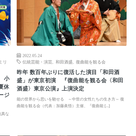
2022.05.24
ミリ
伝統芸能・演芸
,
和田酒盛
,
復曲能を観る会
昨年 数百年ぶりに復活した演目「和田酒
 小
盛」が東京初演 『復曲能を観る会〈和田
夏休
酒盛〉東京公演』上演決定
ージ
能の世界から思いを馳せる ～中世の女性たちの生き方～ 復
曲能を観る会（代表：加藤眞悟）主催、『復曲能 […]
純真な