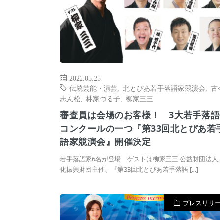
2022.05.25
伝統芸能・演芸
,
北とぴあ若手落語家競演会
,
古
志ん松
,
林家つる子
,
柳家三三
審査員は会場のお客様！ 3大若手落語
コンクールの一つ『第33回北とぴあ若
語家競演会』開催決定
若手落語家6名が登場 ゲストは柳家三三 公益財団法人
化振興財団主催、『第33回北とぴあ若手落語 […]
プレスリリ