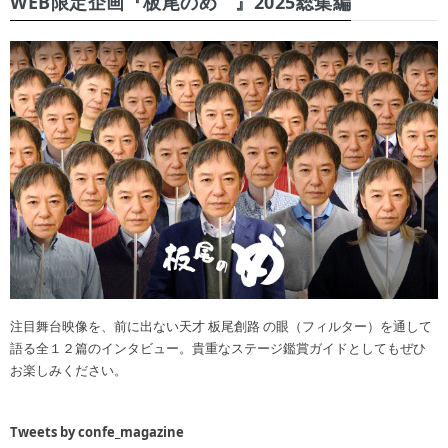
WEB限定企画『板尾のめ゙』2025総集編
注目舞台映像を、前に出ない天才 板尾創路 の眼（フィルター）を通して
語る全１２篇のインタビュー。貴重なステージ鑑賞ガイドとしてもぜひ
お楽しみください。
Tweets by confe_magazine