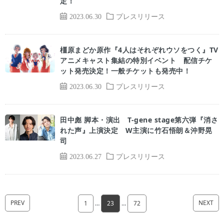
定！
2023.06.30
プレスリリース
橿原まどか原作『4人はそれぞれウソをつく』TV
アニメキャスト集結の特別イベント 配信チケ
ット発売決定！一般チケットも発売中！
2023.06.30
プレスリリース
田中彪 脚本・演出 T-gene stage第六弾『消さ
れた声』上演決定 W主演に竹石悟朗＆沖野晃
司
2023.06.27
プレスリリース
PREV
NEXT
1
…
23
…
72