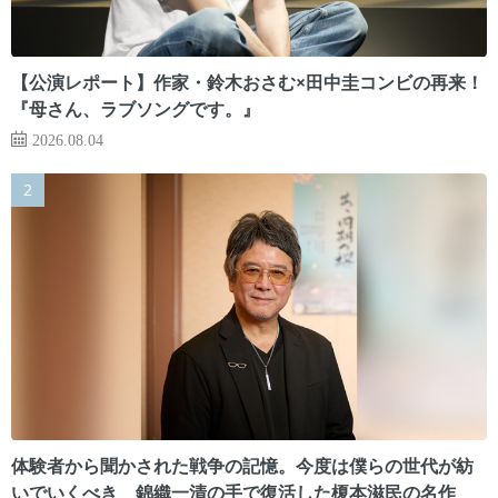
【公演レポート】作家・鈴木おさむ×田中圭コンビの再来！
『母さん、ラブソングです。』
2026.08.04
体験者から聞かされた戦争の記憶。今度は僕らの世代が紡
いでいくべき 錦織一清の手で復活した榎本滋民の名作