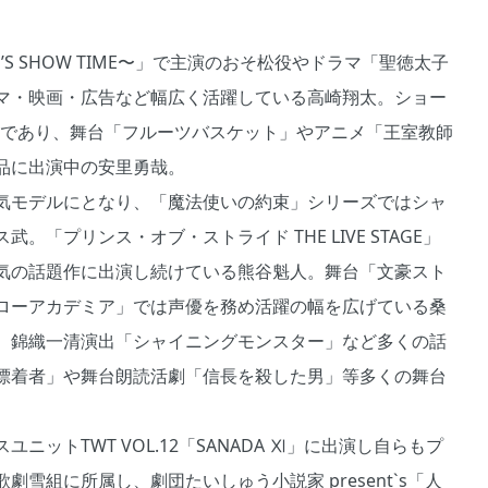
N’S SHOW TIME〜」で主演のおそ松役やドラマ「聖徳太子
マ・映画・広告など幅広く活躍している高崎翔太。ショー
ーであり、舞台「フルーツバスケット」やアニメ「王室教師
品に出演中の安里勇哉。
気モデルにとなり、「魔法使いの約束」シリーズではシャ
「プリンス・オブ・ストライド THE LIVE STAGE」
気の話題作に出演し続けている熊谷魁人。舞台「文豪スト
ローアカデミア」では声優を務め活躍の幅を広げている桑
、錦織一清演出「シャイニングモンスター」など多くの話
漂着者」や舞台朗読活劇「信長を殺した男」等多くの舞台
トTWT VOL.12「SANADA Ⅺ」に出演し自らもプ
雪組に所属し、劇団たいしゅう小説家 present`s「人