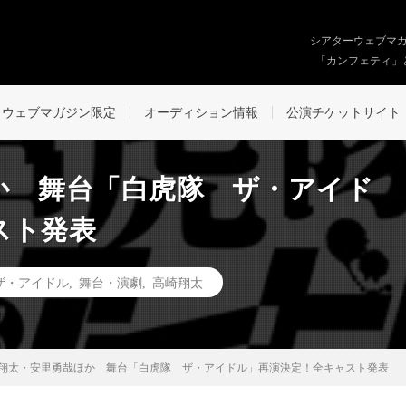
シアターウェブマ
「カンフェティ」
ウェブマガジン限定
オーディション情報
公演チケットサイト
か 舞台「白虎隊 ザ・アイド
スト発表
ザ・アイドル
,
舞台・演劇
,
高崎翔太
翔太・安里勇哉ほか 舞台「白虎隊 ザ・アイドル」再演決定！全キャスト発表