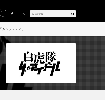
ガジン
とは
「カンフェティ」