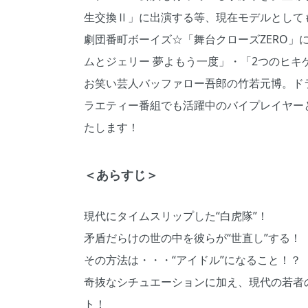
生交換Ⅱ」に出演する等、現在モデルとして
劇団番町ボーイズ☆「舞台クローズZERO」
ムとジェリー 夢よもう一度」・「2つのヒキゲ
お笑い芸人バッファロー吾郎の竹若元博。ド
ラエティー番組でも活躍中のバイプレイヤー
たします！
＜あらすじ＞
現代にタイムスリップした“白虎隊”！
矛盾だらけの世の中を彼らが“世直し”する！
その方法は・・・“アイドル”になること！？
奇抜なシチュエーションに加え、現代の若者
ト！