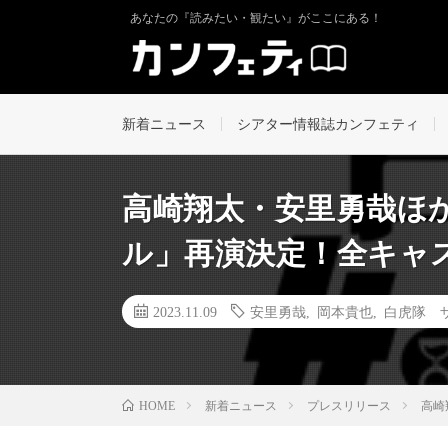
あなたの『読みたい・観たい』がここにある！
新着ニュース
シアター情報誌カンフェティ
高崎翔太・安里勇哉ほ
ル」再演決定！全キャ
2023.11.09
安里勇哉
,
岡本貴也
,
白虎隊 
新着ニュース
プレスリリース
高崎
HOME