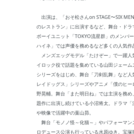
出演は、「おそ松さんon STAGE〜SIX ME
のレストラン」に出演するなど、舞台・ドラ
ボーイユニット「TOKYO流星群」のメンバ
ハイネ」では声優を務めるなど多くの人気作
メンズエッグモデル「たけぞー」で一躍人
イロック役で話題を集めている山田ジェームス武。
シリーズをはじめ、舞台「刀剣乱舞」など人
レイドッグス」シリーズやアニメ「僕のヒー
野晃輔。舞台「また明日ね」では主演を務め
題作に出演し続けている小沼将太。ドラマ「
や映像で活躍中の葉山昴。
舞台「モノノ怪～化猫～」やパフォーマンスユニッ
ロデュース公演も行っている水原ゆき。宝塚歌劇