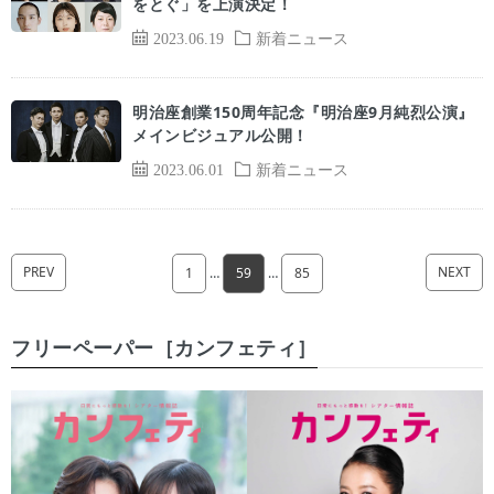
をとぐ」を上演決定！
2023.06.19
新着ニュース
明治座創業150周年記念『明治座9月純烈公演』
メインビジュアル公開！
2023.06.01
新着ニュース
PREV
NEXT
1
…
59
…
85
フリーペーパー［カンフェティ］