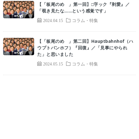
【「板尾のめ゙」第一回】□字ック『剥愛』／
「覗き見たな……という感覚です」
2024.04.15
コラム・特集
【「板尾のめ゙」第二回】Hauptbahnhof（ハ
ウプトバンホフ）『回復』／「見事にやられ
た」と思いました
2024.05.15
コラム・特集