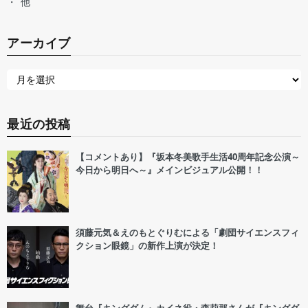
他
アーカイブ
最近の投稿
【コメントあり】『坂本冬美歌手生活40周年記念公演～
今日から明日へ～』メインビジュアル公開！！
須藤元気＆えのもとぐりむによる「劇団サイエンスフィ
クション眼鏡」の新作上演が決定！