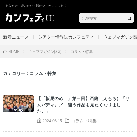
あなたの『読みたい・観たい』がここにある！
新着ニュース
シアター情報誌カンフェティ
ウェブマガジン
ウェブマガジン限定
コラム・特集
HOME
カテゴリー：コラム・特集
【「板尾のめ゙」第三回】画餅（えもち）『サ
ムバディ』／「違う作品も見たくなりまし
た。」
2024.06.15
コラム・特集