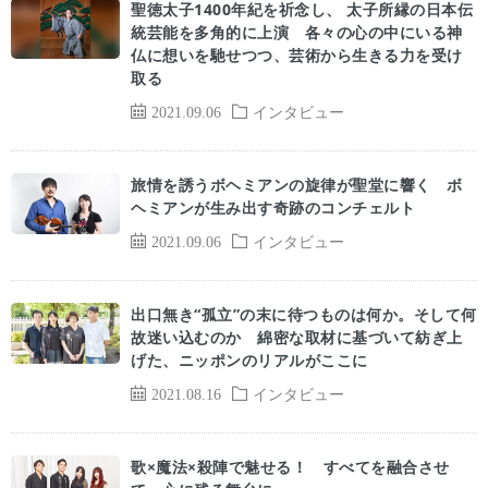
聖徳太子1400年紀を祈念し、 太子所縁の日本伝
統芸能を多角的に上演 各々の心の中にいる神
仏に想いを馳せつつ、芸術から生きる力を受け
取る
2021.09.06
インタビュー
旅情を誘うボヘミアンの旋律が聖堂に響く ボ
ヘミアンが生み出す奇跡のコンチェルト
2021.09.06
インタビュー
出口無き“孤立”の末に待つものは何か。そして何
故迷い込むのか 綿密な取材に基づいて紡ぎ上
げた、ニッポンのリアルがここに
2021.08.16
インタビュー
歌×魔法×殺陣で魅せる！ すべてを融合させ