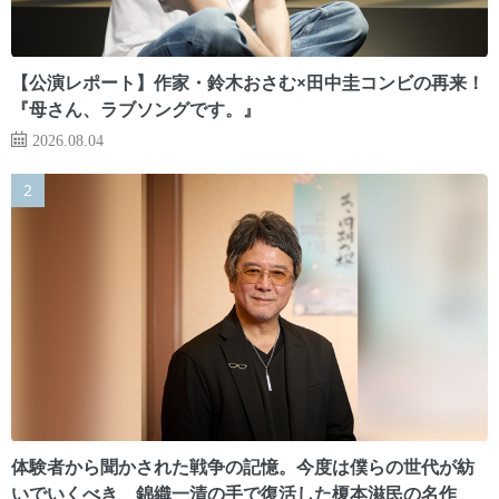
【公演レポート】作家・鈴木おさむ×田中圭コンビの再来！
『母さん、ラブソングです。』
2026.08.04
体験者から聞かされた戦争の記憶。今度は僕らの世代が紡
いでいくべき 錦織一清の手で復活した榎本滋民の名作