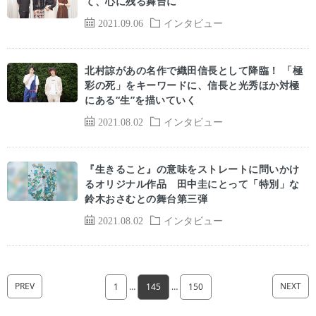
て、心に残る舞台に
2021.09.06
インタビュー
北村諒があの名作で織田信長として降臨！ 「極
彩の死」をキーワードに、信長と光秀ほか対極
にある“生”を描いていく
2021.08.02
インタビュー
『生きること』の意味をストレートに問いかけ
るオリジナル作品 田中圭にとって「特別」な
鈴木おさむとの舞台第三弾
2021.08.02
インタビュー
PREV
NEXT
1
…
145
…
150