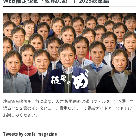
WEB限定企画『板尾のめ゙』2025総集編
注目舞台映像を、前に出ない天才 板尾創路 の眼（フィルター）を通して
語る全１２篇のインタビュー。貴重なステージ鑑賞ガイドとしてもぜひ
お楽しみください。
Tweets by confe_magazine