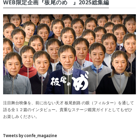
WEB限定企画『板尾のめ゙』2025総集編
注目舞台映像を、前に出ない天才 板尾創路 の眼（フィルター）を通して
語る全１２篇のインタビュー。貴重なステージ鑑賞ガイドとしてもぜひ
お楽しみください。
Tweets by confe_magazine