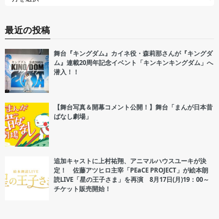
最近の投稿
舞台『キングダム』カイネ役・森莉那さんが『キングダ
ム』連載20周年記念イベント「キンキンキングダム」へ
潜入！！
【舞台写真＆開幕コメント公開！】舞台「まんが日本昔
ばなし劇場」
追加キャストに上村祐翔、アニマルハウスユーキが決
定！ 佐藤アツヒロ主宰「PEaCE PROJECT」が絵本朗
読LIVE「星の王子さま」を再演 8月17日(月)19：00～
チケット販売開始！