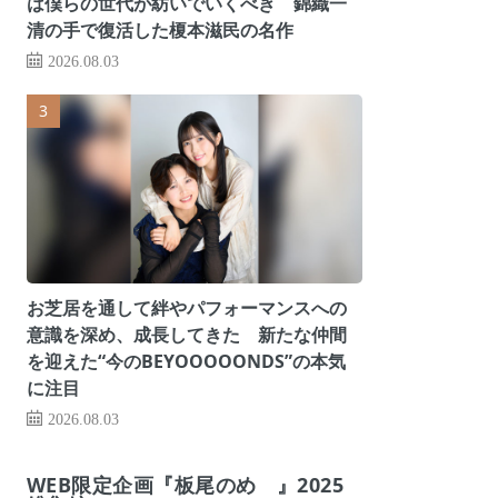
は僕らの世代が紡いでいくべき 錦織一
清の手で復活した榎本滋民の名作
2026.08.03
お芝居を通して絆やパフォーマンスへの
意識を深め、成長してきた 新たな仲間
を迎えた“今のBEYOOOOONDS”の本気
に注目
2026.08.03
WEB限定企画『板尾のめ゙』2025