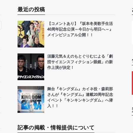
最近の投稿
【コメントあり】『坂本冬美歌手生活
40周年記念公演～今日から明日へ～』
メインビジュアル公開！！
須藤元気＆えのもとぐりむによる「劇
団サイエンスフィクション眼鏡」の新
作上演が決定！
舞台『キングダム』カイネ役・森莉那
さんが『キングダム』連載20周年記念
イベント「キンキンキングダム」へ潜
入！！
記事の掲載・情報提供について