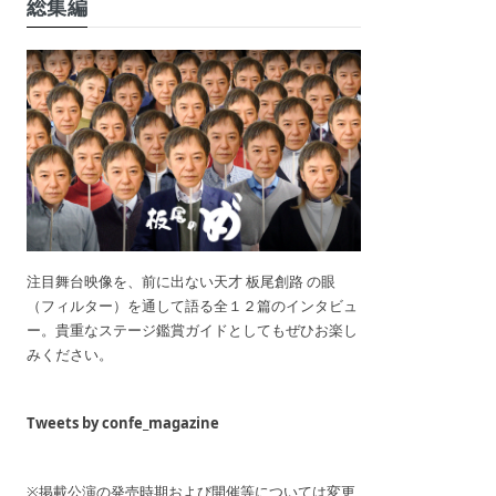
総集編
注目舞台映像を、前に出ない天才 板尾創路 の眼
（フィルター）を通して語る全１２篇のインタビュ
ー。貴重なステージ鑑賞ガイドとしてもぜひお楽し
みください。
Tweets by confe_magazine
※掲載公演の発売時期および開催等については変更