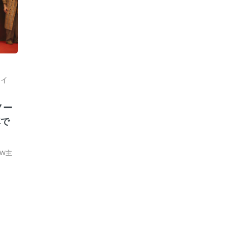
ーイ
ノー
車で
W主