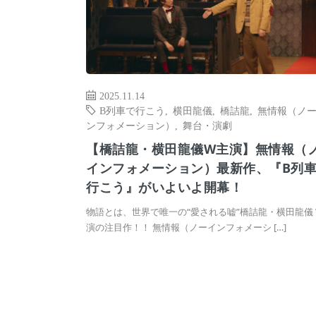
2025.11.14
B列車で行こう
,
横田龍儀
,
橋詰龍
,
無情報（ノ
ンフォメーション）
,
舞台・演劇
【橋詰龍・横田龍儀W主演】無情報（
インフォメーション）最新作、『B列
行こう』がいよいよ開幕！
物語とは、世界で唯一の“愛される嘘”橋詰龍・横田龍儀 
演の注目作！！ 無情報（ノーインフォメーシ […]