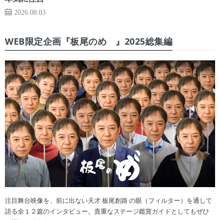
2026.08.03
WEB限定企画『板尾のめ゙』2025総集編
注目舞台映像を、前に出ない天才 板尾創路 の眼（フィルター）を通して
語る全１２篇のインタビュー。貴重なステージ鑑賞ガイドとしてもぜひ