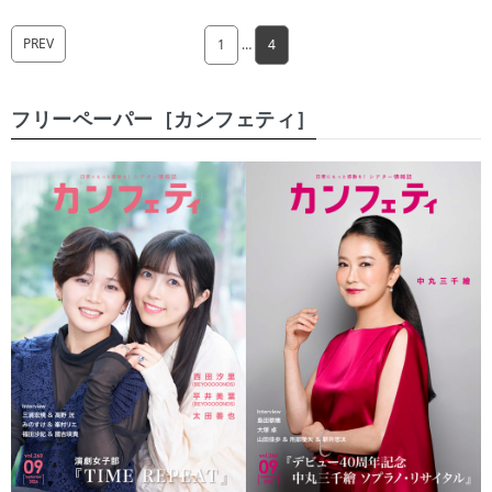
PREV
1
…
4
フリーペーパー［カンフェティ］