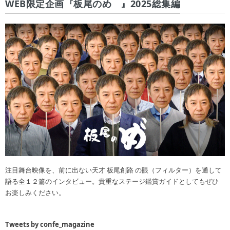
WEB限定企画『板尾のめ゙』2025総集編
注目舞台映像を、前に出ない天才 板尾創路 の眼（フィルター）を通して
語る全１２篇のインタビュー。貴重なステージ鑑賞ガイドとしてもぜひ
お楽しみください。
Tweets by confe_magazine