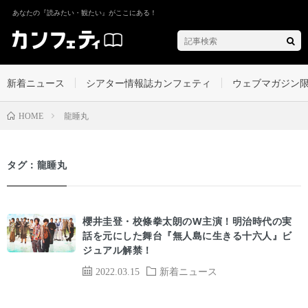
あなたの『読みたい・観たい』がここにある！
新着ニュース
シアター情報誌カンフェティ
ウェブマガジン
龍睡丸
HOME
タグ：龍睡丸
櫻井圭登・校條拳太朗のW主演！明治時代の実
話を元にした舞台『無人島に生きる十六人』ビ
ジュアル解禁！
2022.03.15
新着ニュース