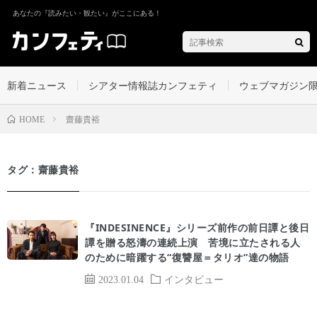
あなたの『読みたい・観たい』がここにある！
新着ニュース
シアター情報誌カンフェティ
ウェブマガジン
齋藤貴裕
HOME
タグ：齋藤貴裕
『INDESINENCE』シリーズ前作の前日譚と後日
譚を贈る怒濤の連続上演 苦境に立たされる人
のために暗躍する“復讐屋＝タリオ”達の物語
2023.01.04
インタビュー