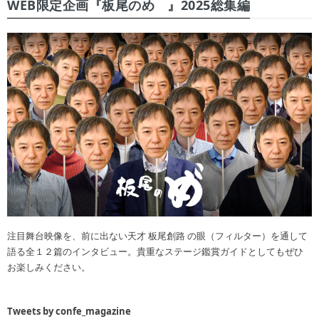
WEB限定企画『板尾のめ゙』2025総集編
注目舞台映像を、前に出ない天才 板尾創路 の眼（フィルター）を通して
語る全１２篇のインタビュー。貴重なステージ鑑賞ガイドとしてもぜひ
お楽しみください。
Tweets by confe_magazine