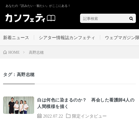
あなたの『読みたい・観たい』がここにある！
新着ニュース
シアター情報誌カンフェティ
ウェブマガジン
高野志穂
HOME
タグ：高野志穂
白は何色に染まるのか？ 再会した看護師4人の
人間模様を描く
2022.07.22
限定インタビュー