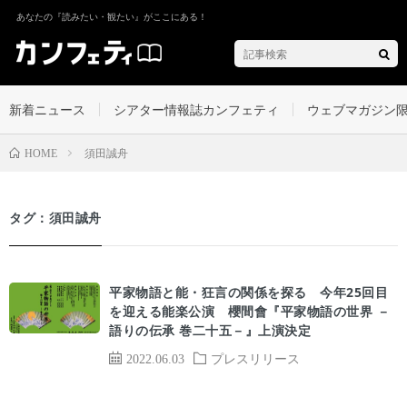
あなたの『読みたい・観たい』がここにある！
新着ニュース
シアター情報誌カンフェティ
ウェブマガジン
須田誠舟
HOME
タグ：須田誠舟
平家物語と能・狂言の関係を探る 今年25回目
を迎える能楽公演 櫻間會『平家物語の世界 －
語りの伝承 巻二十五－』上演決定
2022.06.03
プレスリリース