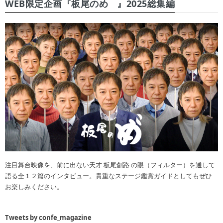
WEB限定企画『板尾のめ゙』2025総集編
注目舞台映像を、前に出ない天才 板尾創路 の眼（フィルター）を通して
語る全１２篇のインタビュー。貴重なステージ鑑賞ガイドとしてもぜひ
お楽しみください。
Tweets by confe_magazine