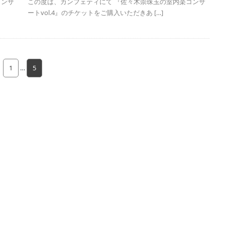
コンサ
この度は、カンフェティにて 『佐々木崇珠玉の室内楽コンサ
ートvol.4』のチケットをご購入いただきあ […]
1
…
5