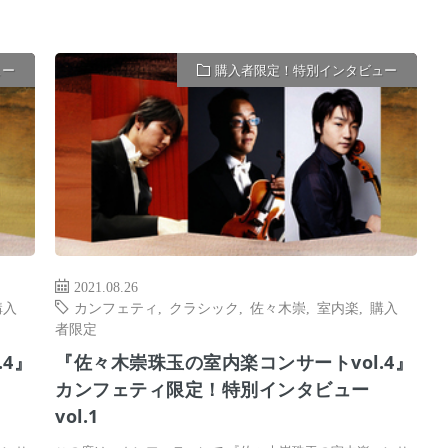
ュー
購入者限定！特別インタビュー
2021.08.26
購入
カンフェティ
,
クラシック
,
佐々木崇
,
室内楽
,
購入
者限定
4』
『佐々木崇珠玉の室内楽コンサートvol.4』
カンフェティ限定！特別インタビュー
vol.1