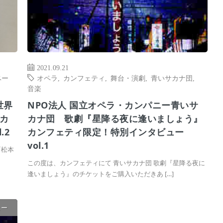
2021.09.21
ベー
オペラ
,
カンフェティ
,
舞台・演劇
,
青いサカナ団
,
音楽
世界
NPO法人 国立オペラ・カンパニー青いサ
カ
カナ団 歌劇『星降る夜に逢いましょう』
.2
カンフェティ限定！特別インタビュー
vol.1
『松本
この度は、カンフェティにて 青いサカナ団 歌劇『星降る夜に
逢いましょう』のチケットをご購入いただきあ […]
ュー