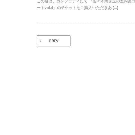
この度は、カンフェティにて 『佐々木崇珠玉の室内楽
ートvol.4』のチケットをご購入いただきあ […]
PREV