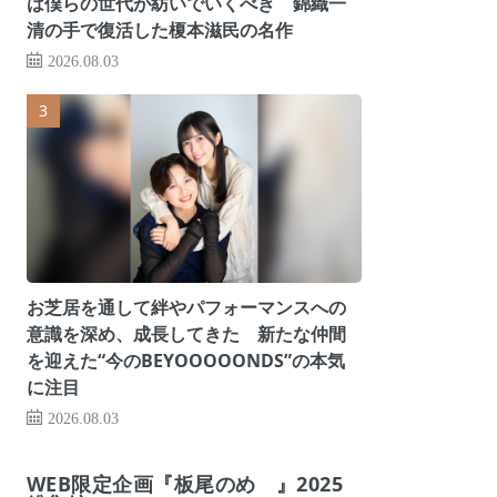
は僕らの世代が紡いでいくべき 錦織一
清の手で復活した榎本滋民の名作
2026.08.03
お芝居を通して絆やパフォーマンスへの
意識を深め、成長してきた 新たな仲間
を迎えた“今のBEYOOOOONDS”の本気
に注目
2026.08.03
WEB限定企画『板尾のめ゙』2025