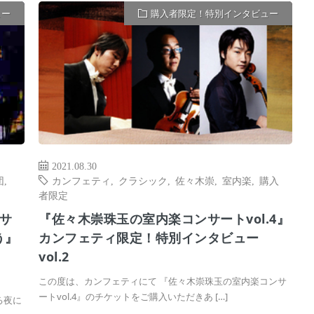
ュー
購入者限定！特別インタビュー
2021.08.30
団
,
カンフェティ
,
クラシック
,
佐々木崇
,
室内楽
,
購入
者限定
サ
『佐々木崇珠玉の室内楽コンサートvol.4』
う』
カンフェティ限定！特別インタビュー
vol.2
この度は、カンフェティにて 『佐々木崇珠玉の室内楽コンサ
ートvol.4』のチケットをご購入いただきあ […]
る夜に