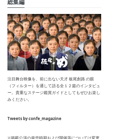
総集編
注目舞台映像を、前に出ない天才 板尾創路 の眼
（フィルター）を通して語る全１２篇のインタビュ
ー。貴重なステージ鑑賞ガイドとしてもぜひお楽し
みください。
Tweets by confe_magazine
※掲載公演の発売時期および開催等については変更