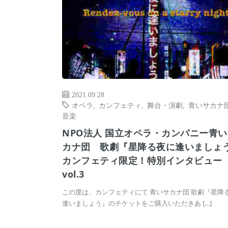
2021.09.28
オペラ
,
カンフェティ
,
舞台・演劇
,
青いサカナ
音楽
NPO法人 国立オペラ・カンパニー青い
カナ団 歌劇『星降る夜に逢いましょ
カンフェティ限定！特別インタビュー
vol.3
この度は、カンフェティにて 青いサカナ団 歌劇『星降
逢いましょう』のチケットをご購入いただきあ […]