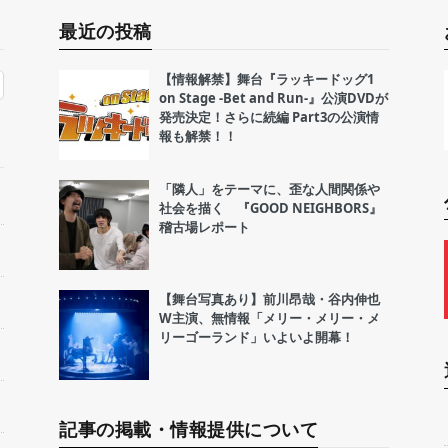
最近の投稿
【情報解禁】舞台『ラッキードッグ1
on Stage -Bet and Run-』公演DVDが
発売決定！さらに続編 Part3の公演情
報も解禁！！
「隣人」をテーマに、歪な人間関係や
社会を描く 『GOOD NEIGHBORS』
稽古場レポート
【舞台写真あり】前川昂哉・谷内伸也
W主演、無情報「メリー・メリー・メ
リーゴーランド」いよいよ開幕！
記事の掲載・情報提供について