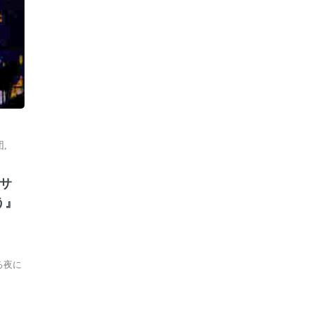
団
,
サ
う』
る夜に