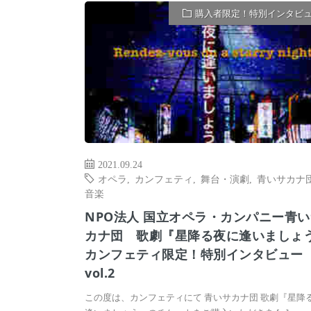
購入者限定！特別インタビ
2021.09.24
オペラ
,
カンフェティ
,
舞台・演劇
,
青いサカナ
音楽
NPO法人 国立オペラ・カンパニー青い
カナ団 歌劇『星降る夜に逢いましょ
カンフェティ限定！特別インタビュー
vol.2
この度は、カンフェティにて 青いサカナ団 歌劇『星降