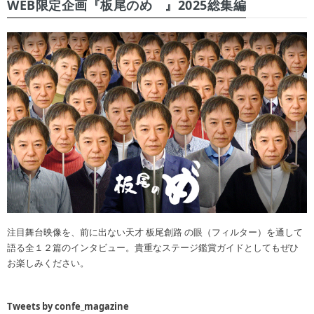
WEB限定企画『板尾のめ゙』2025総集編
注目舞台映像を、前に出ない天才 板尾創路 の眼（フィルター）を通して
語る全１２篇のインタビュー。貴重なステージ鑑賞ガイドとしてもぜひ
お楽しみください。
Tweets by confe_magazine