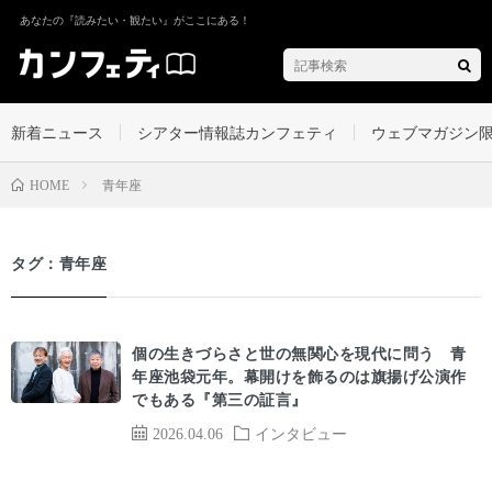
あなたの『読みたい・観たい』がここにある！
新着ニュース
シアター情報誌カンフェティ
ウェブマガジン
青年座
HOME
タグ：青年座
個の生きづらさと世の無関心を現代に問う 青
年座池袋元年。幕開けを飾るのは旗揚げ公演作
でもある『第三の証言』
2026.04.06
インタビュー