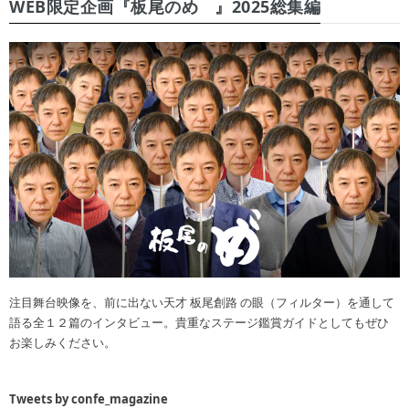
WEB限定企画『板尾のめ゙』2025総集編
注目舞台映像を、前に出ない天才 板尾創路 の眼（フィルター）を通して
語る全１２篇のインタビュー。貴重なステージ鑑賞ガイドとしてもぜひ
お楽しみください。
Tweets by confe_magazine