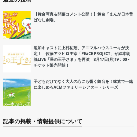
【舞台写真＆開幕コメント公開！】舞台「まんが日本昔
ばなし劇場」
追加キャストに上村祐翔、アニマルハウスユーキが決
定！ 佐藤アツヒロ主宰「PEaCE PROJECT」が絵本朗
読LIVE「星の王子さま」を再演 8月17日(月)19：00～
チケット販売開始！
子どもだけでなく大人の心にも響く舞台を！家族で一緒
に楽しめるACMファミリーシアター・シリーズ
記事の掲載・情報提供について