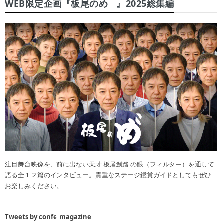
WEB限定企画『板尾のめ゙』2025総集編
注目舞台映像を、前に出ない天才 板尾創路 の眼（フィルター）を通して
語る全１２篇のインタビュー。貴重なステージ鑑賞ガイドとしてもぜひ
お楽しみください。
Tweets by confe_magazine