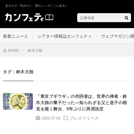
あなたの『読みたい・観たい』がここにある！
新着ニュース
シアター情報誌カンフェティ
ウェブマガジン
鈴木大拙
HOME
タグ：鈴木大拙
「東京ブギウギ」の作詞者は、世界の禅者・鈴
木大拙の養子だった—知られざる父と息子の相
克を描く舞台、5年ぶりに再演決定
2026.07.01
プレスリリース