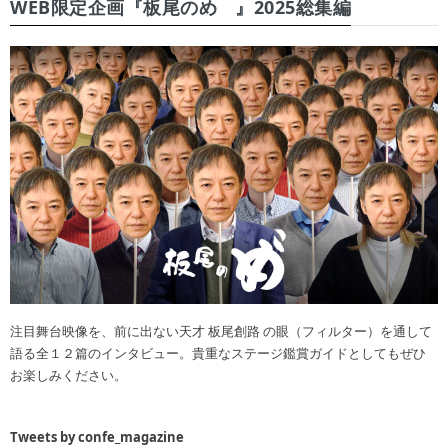
WEB限定企画『板尾のめ゙』2025総集編
注目舞台映像を、前に出ない天才 板尾創路 の眼（フィルター）を通して
語る全１２篇のインタビュー。貴重なステージ鑑賞ガイドとしてもぜひ
お楽しみください。
Tweets by confe_magazine