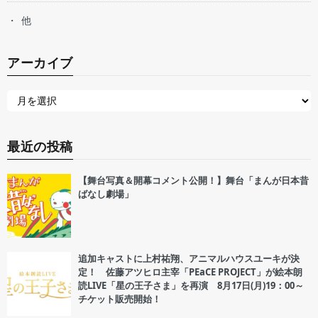
他
アーカイブ
最近の投稿
【舞台写真＆開幕コメント公開！】舞台「まんが日本昔
ばなし劇場」
追加キャストに上村祐翔、アニマルハウスユーキが決
定！ 佐藤アツヒロ主宰「PEaCE PROJECT」が絵本朗
読LIVE「星の王子さま」を再演 8月17日(月)19：00～
チケット販売開始！