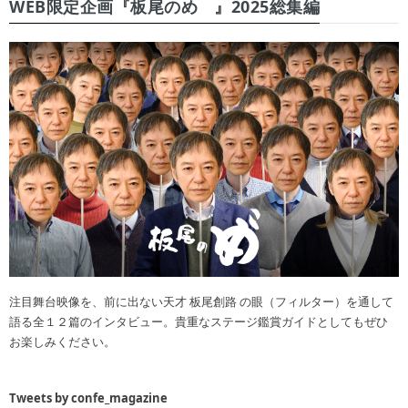
WEB限定企画『板尾のめ゙』2025総集編
注目舞台映像を、前に出ない天才 板尾創路 の眼（フィルター）を通して
語る全１２篇のインタビュー。貴重なステージ鑑賞ガイドとしてもぜひ
お楽しみください。
Tweets by confe_magazine