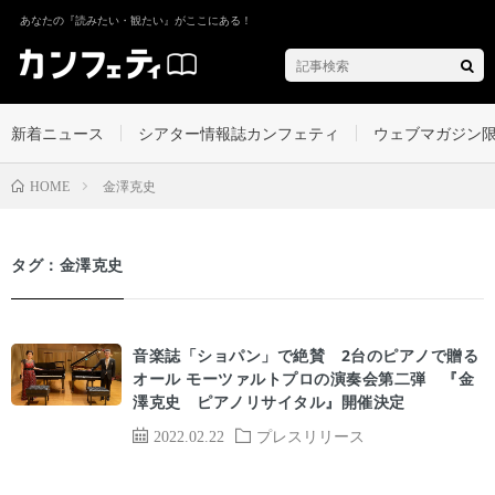
あなたの『読みたい・観たい』がここにある！
新着ニュース
シアター情報誌カンフェティ
ウェブマガジン
金澤克史
HOME
タグ：金澤克史
音楽誌「ショパン」で絶賛 2台のピアノで贈る
オール モーツァルトプロの演奏会第二弾 『金
澤克史 ピアノリサイタル』開催決定
2022.02.22
プレスリリース