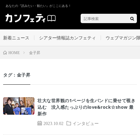
あなたの『読みたい・観たい』がここにある！
新着ニュース
シアター情報誌カンフェティ
ウェブマガジン
金子昇
HOME
タグ：金子昇
壮大な世界観の1ページを生バンドに乗せて覗き
込む 没入感たっぷりのlove&rock☆show 最
新作
2023.10.02
インタビュー