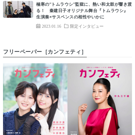
極寒の“トムラウシ”監獄に、熱い和太鼓が響き渡
る！ 秦建日子オリジナル舞台『トムラウシ』
生演奏×サスペンスの相性やいかに
2023.01.16
限定インタビュー
フリーペーパー［カンフェティ］