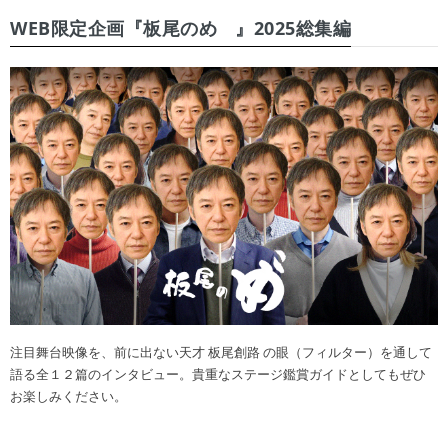
WEB限定企画『板尾のめ゙』2025総集編
注目舞台映像を、前に出ない天才 板尾創路 の眼（フィルター）を通して
語る全１２篇のインタビュー。貴重なステージ鑑賞ガイドとしてもぜひ
お楽しみください。