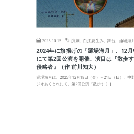
2025.10.15
演劇
,
白江夏生み
,
舞台
,
踊場海
2024年に旗揚げの「踊場海月」、12
にて第2回公演を開催。演目は『散歩す
侵略者』（作 前川知大）
踊場海月は、2025年12月19日（金）～21日（日）、中
ジオあくとれにて、第2回公演『散歩す […]