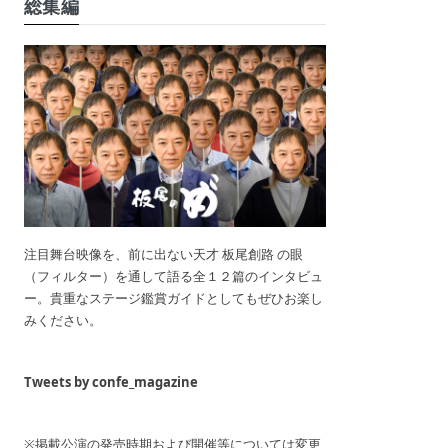
総集編
注目舞台映像を、前に出ない天才 板尾創路 の眼
（フィルター）を通して語る全１２篇のインタビュ
ー。貴重なステージ鑑賞ガイドとしてもぜひお楽し
みください。
Tweets by confe_magazine
※掲載公演の発売時期および開催等については変更