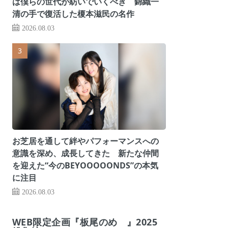
は僕らの世代が紡いでいくべき 錦織一
清の手で復活した榎本滋民の名作
2026.08.03
お芝居を通して絆やパフォーマンスへの
意識を深め、成長してきた 新たな仲間
を迎えた“今のBEYOOOOONDS”の本気
に注目
2026.08.03
WEB限定企画『板尾のめ゙』2025