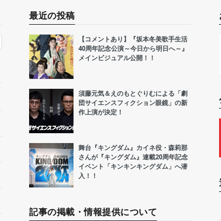
最近の投稿
【コメントあり】『坂本冬美歌手生活
40周年記念公演～今日から明日へ～』
メインビジュアル公開！！
須藤元気＆えのもとぐりむによる「劇
団サイエンスフィクション眼鏡」の新
作上演が決定！
舞台『キングダム』カイネ役・森莉那
さんが『キングダム』連載20周年記念
イベント「キンキンキングダム」へ潜
入！！
記事の掲載・情報提供について