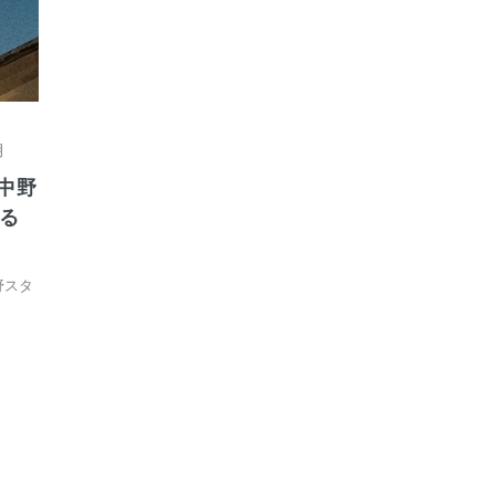
月
月中野
る
野スタ