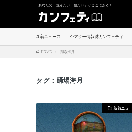
あなたの『読みたい・観たい』がここにある！
新着ニュース
シアター情報誌カンフェティ
踊場海月
HOME
タグ：踊場海月
新着ニュ