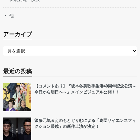
他
アーカイブ
最近の投稿
【コメントあり】『坂本冬美歌手生活40周年記念公演～
今日から明日へ～』メインビジュアル公開！！
須藤元気＆えのもとぐりむによる「劇団サイエンスフィ
クション眼鏡」の新作上演が決定！