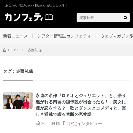
あなたの『読みたい・観たい』がここにある！
新着ニュース
シアター情報誌カンフェティ
ウェブマガジン
赤西礼保
HOME
タグ：赤西礼保
永遠の名作『ロミオとジュリエット』と、語り
継がれる四国の狸伝説が出会ったら！ 美女に
狸が恋をする？ 歌とダンスとコメディと。楽
しさ満載で綴る禁断の恋物語
2022.09.09
限定インタビュー