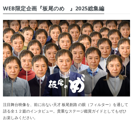
WEB限定企画『板尾のめ゙』2025総集編
注目舞台映像を、前に出ない天才 板尾創路 の眼（フィルター）を通して
語る全１２篇のインタビュー。貴重なステージ鑑賞ガイドとしてもぜひ
お楽しみください。