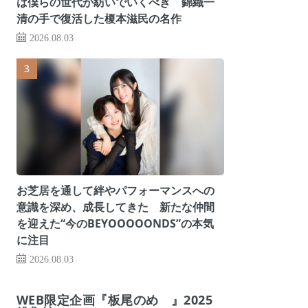
は僕らの世代が紡いでいくべき 錦織一
清の手で復活した榎本滋民の名作
2026.08.03
お芝居を通して絆やパフォーマンスへの
意識を深め、成長してきた 新たな仲間
を迎えた“今のBEYOOOOONDS”の本気
に注目
2026.08.03
WEB限定企画『板尾のめ゙』2025