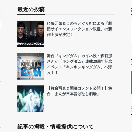
最近の投稿
須藤元気＆えのもとぐりむによる「劇
団サイエンスフィクション眼鏡」の新
作上演が決定！
舞台『キングダム』カイネ役・森莉那
さんが『キングダム』連載20周年記念
イベント「キンキンキングダム」へ潜
入！！
【舞台写真＆開幕コメント公開！】舞
台「まんが日本昔ばなし劇場」
記事の掲載・情報提供について