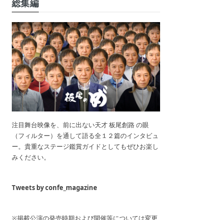
総集編
注目舞台映像を、前に出ない天才 板尾創路 の眼
（フィルター）を通して語る全１２篇のインタビュ
ー。貴重なステージ鑑賞ガイドとしてもぜひお楽し
みください。
Tweets by confe_magazine
※掲載公演の発売時期および開催等については変更