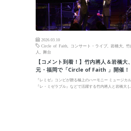
2026.03.10
Circle of Faith
,
コンサート・ライブ
,
岩橋大
,
竹
人
,
舞台
【コメント到着！】⽵内將⼈＆岩橋⼤
元・福岡で「Circle of Faith 」開催！
『レミゼ』コンビが贈る極上のハーモニー ミュージカ
『レ・ミゼラブル』などで活躍する⽵内將⼈と岩橋⼤ […