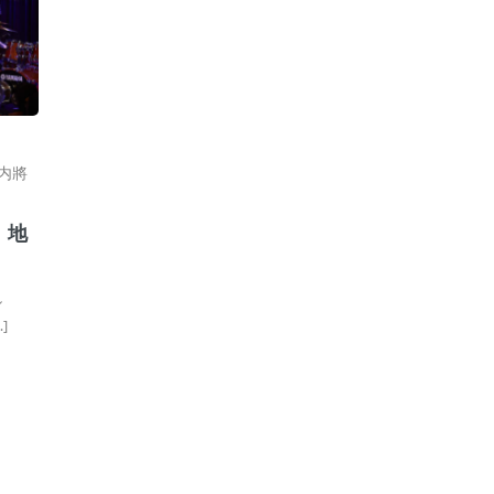
内將
、地
ル
]