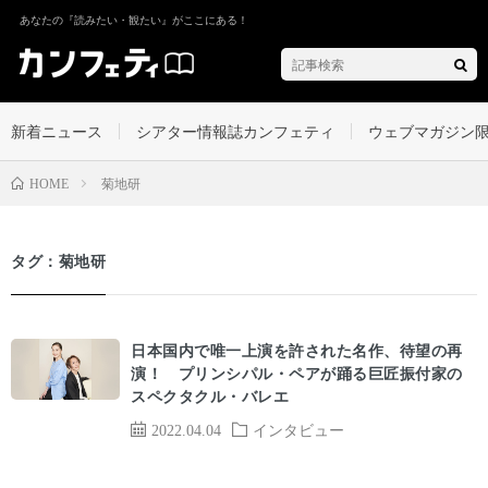
あなたの『読みたい・観たい』がここにある！
新着ニュース
シアター情報誌カンフェティ
ウェブマガジン
菊地研
HOME
タグ：菊地研
日本国内で唯一上演を許された名作、待望の再
演！ プリンシパル・ペアが踊る巨匠振付家の
スペクタクル・バレエ
2022.04.04
インタビュー