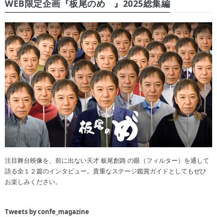
WEB限定企画『板尾のめ゙』2025総集編
注目舞台映像を、前に出ない天才 板尾創路 の眼（フィルター）を通して
語る全１２篇のインタビュー。貴重なステージ鑑賞ガイドとしてもぜひ
お楽しみください。
Tweets by confe_magazine