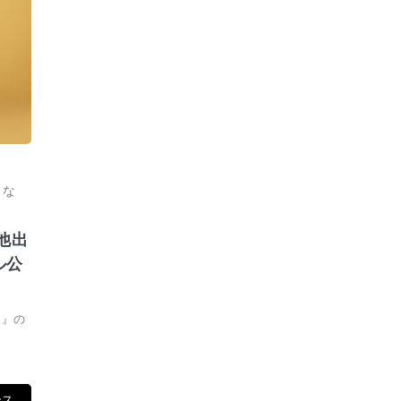
きな
他出
ル公
ト』の
ース