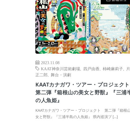
2023.11.08
KAAT神奈川芸術劇場
,
四戸由香
,
柿崎麻莉子
,
正二郎
,
舞台・演劇
KAATカナガワ・ツアー・プロジェク
第二弾『箱根山の美女と野獣』『三浦
の人魚姫』
KAATカナガワ・ツアー・プロジェクト 第二弾『箱根
女と野獣』『三浦半島の人魚姫』 県内巡演プ […]