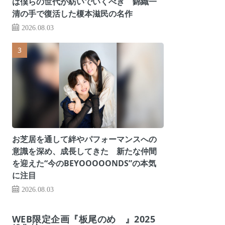
は僕らの世代が紡いでいくべき 錦織一
清の手で復活した榎本滋民の名作
2026.08.03
お芝居を通して絆やパフォーマンスへの
意識を深め、成長してきた 新たな仲間
を迎えた“今のBEYOOOOONDS”の本気
に注目
2026.08.03
WEB限定企画『板尾のめ゙』2025