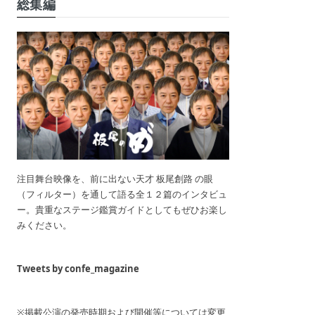
総集編
注目舞台映像を、前に出ない天才 板尾創路 の眼
（フィルター）を通して語る全１２篇のインタビュ
ー。貴重なステージ鑑賞ガイドとしてもぜひお楽し
みください。
Tweets by confe_magazine
※掲載公演の発売時期および開催等については変更