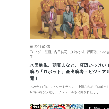
2024.07.05
ノゾエ征爾
,
内田健司
,
加治将樹
,
坂田聡
,
小林
子
水田航生、朝夏まなと、渡辺いっけい 
演の『ロボット』全出演者・ビジュア
開！
2024年11月にシアタートラムにて上演される『ロボッ
全出演者が決定し、ビジュアルも公開された […]
新着ニュ