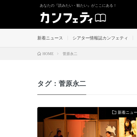
あなたの『読みたい・観たい』がここにある！
新着ニュース
シアター情報誌カンフェティ
菅原永二
HOME
タグ：菅原永二
新着ニュ