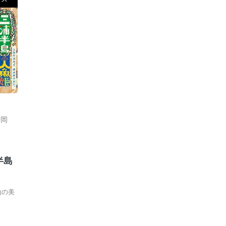
片岡
ト
半島
山の美