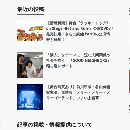
最近の投稿
【情報解禁】舞台『ラッキードッグ1
on Stage -Bet and Run-』公演DVDが
発売決定！さらに続編 Part3の公演情
報も解禁！！
「隣人」をテーマに、歪な人間関係や
社会を描く 『GOOD NEIGHBORS』
稽古場レポート
【舞台写真あり】前川昂哉・谷内伸也
W主演、無情報「メリー・メリー・メ
リーゴーランド」いよいよ開幕！
記事の掲載・情報提供について