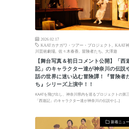
2026.02.17
KAATカナガワ・ツアー・プロジェクト
,
KAAT
川芸術劇場
,
佐々木春香
,
冒険者たち
,
大澤遊
【舞台写真＆初日コメント公開】「西
記」のキャラクター達が神奈川の伝説
話の世界に迷い込む冒険譚！『冒険者
ち』シリーズ上演中！！
KAATを飛び出し、神奈川県内を巡るプロジェクトの第
「西遊記」のキャラクター達が神奈川の伝説や […]
新着ニュ