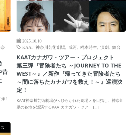
2025.10.10
神奈
KAAT 神奈川芸術劇場
,
成河
,
柄本時生
,
演劇
,
舞台
KAATカナガワ・ツアー・プロジェクト
遊
第三弾『冒険者たち ～JOURNEY TO THE
や昔
WEST～』／新作『帰ってきた冒険者たち
た
～闇に落ちたカナガワを救え！～』巡演決
定！
三弾！
KAAT神奈川芸術劇場が＜ひらかれた劇場＞を目指し、神奈川
県の各地を巡演するKAATカナガワ・ツアー […]
ース