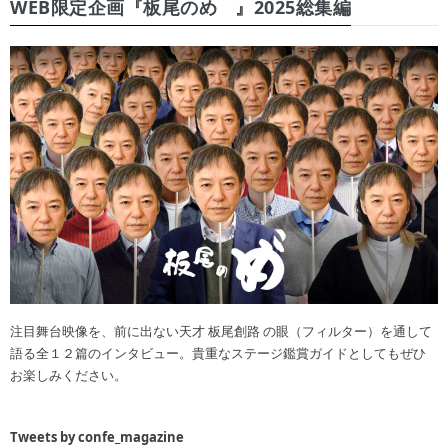
WEB限定企画『板尾のめ゙』2025総集編
注目舞台映像を、前に出ない天才 板尾創路 の眼（フィルター）を通して
語る全１２篇のインタビュー。貴重なステージ鑑賞ガイドとしてもぜひ
お楽しみください。
Tweets by confe_magazine