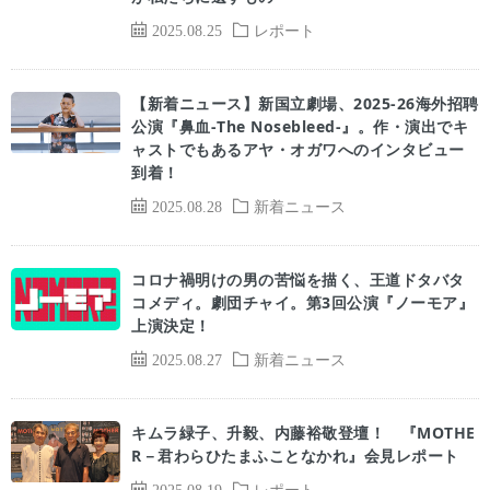
2025.08.25
レポート
【新着ニュース】新国立劇場、2025-26海外招聘
公演『鼻血-The Nosebleed-』。作・演出でキ
ャストでもあるアヤ・オガワへのインタビュー
到着！
2025.08.28
新着ニュース
コロナ禍明けの男の苦悩を描く、王道ドタバタ
コメディ。劇団チャイ。第3回公演『ノーモア』
上演決定！
2025.08.27
新着ニュース
キムラ緑子、升毅、内藤裕敬登壇！ 『MOTHE
R－君わらひたまふことなかれ』会見レポート
2025.08.19
レポート