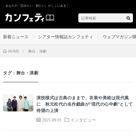
あなたの『読みたい・観たい』がここにある！
新着ニュース
シアター情報誌カンフェティ
ウェブマガジン
舞台・演劇
HOME
タグ：舞台・演劇
演技様式は古典のままで、衣装や美術は現代風
に 秋元松代の名作戯曲が“現代の心中劇”として
待望の上演
2025.09.01
インタビュー