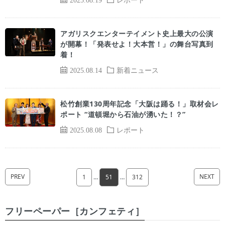
アガリスクエンターテイメント史上最大の公演
が開幕！「発表せよ！大本営！」の舞台写真到
着！
2025.08.14
新着ニュース
松竹創業130周年記念「大阪は踊る！」取材会レ
ポート “道頓堀から石油が湧いた！？”
2025.08.08
レポート
PREV
NEXT
1
…
51
…
312
フリーペーパー［カンフェティ］