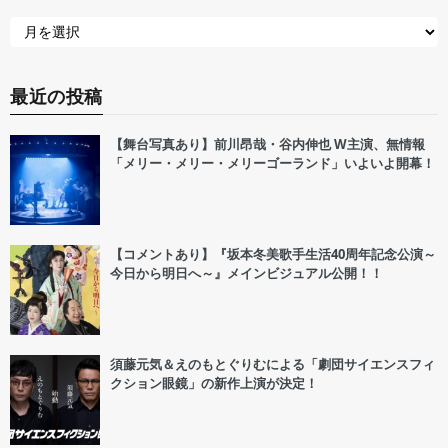
最近の投稿
【舞台写真あり】前川昂哉・谷内伸也 W主演、無情報
「メリー・メリー・メリーゴーランド」いよいよ開幕！
【コメントあり】『坂本冬美歌手生活40周年記念公演～
今日から明日へ～』メインビジュアル公開！！
須藤元気＆えのもとぐりむによる「劇団サイエンスフィ
クション眼鏡」の新作上演が決定！